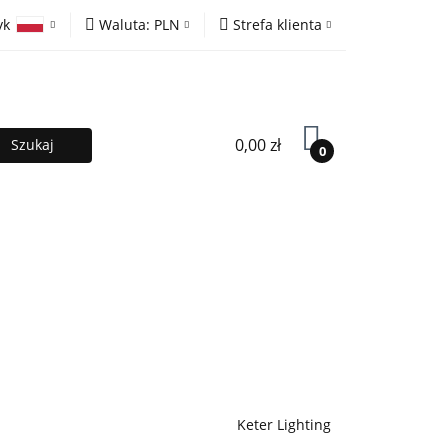
yk
Waluta:
PLN
Strefa klienta
ony
PLN
Zaloguj się
olski
EUR
Zarejestruj się
lish
Dodaj zgłoszenie
0,00 zł
0
MOCJE %
Kontakt
Współpraca
Keter Lighting