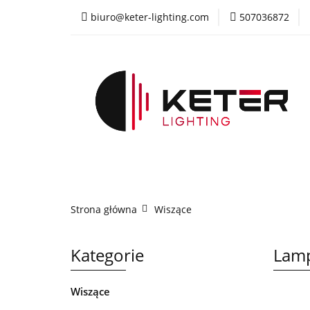
biuro@keter-lighting.com
507036872
Wiszące
Sufi
Żyrandole
PR
Wiszące
Sufitowe
Kinkiety
La
Strona główna
Wiszące
Kategorie
Lamp
Wiszące