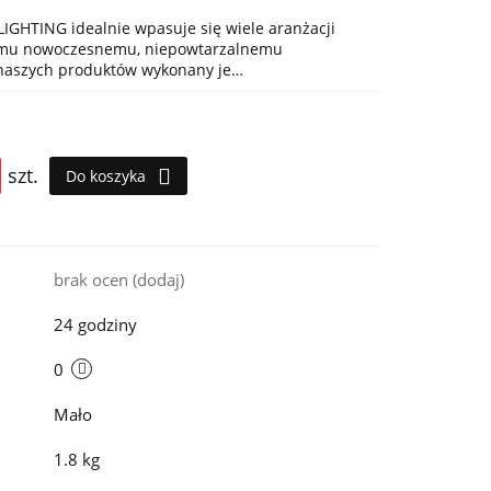
IGHTING idealnie wpasuje się wiele aranżacji
jemu nowoczesnemu, niepowtarzalnemu
 naszych produktów wykonany je…
szt.
Do koszyka
i
brak ocen
(dodaj)
24 godziny
0
Mało
1.8 kg