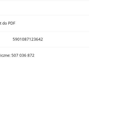
t do PDF
5901087123642
iczne: 507 036 872