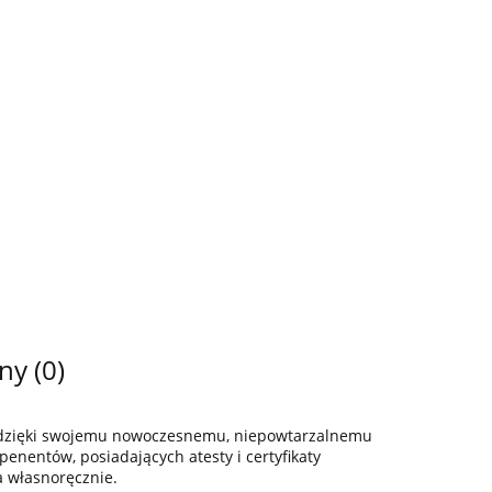
ny (0)
z dzięki swojemu nowoczesnemu, niepowtarzalnemu
enentów, posiadających atesty i certyfikaty
a własnoręcznie.