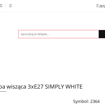
Jęz
towe
Kinkiety
Lampki nocne
Spoty
Plaf
P
OMOCJE %
Kontakt
Współpraca
Eng
mpki nocne
Spoty
Plafony
Żyrandole
PRO
a wisząca 3xE27 SIMPLY WHITE
Symbol:
2364