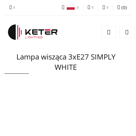
(
0
)
PLN
Zaloguj się
Polski
Zarejestruj się
EUR
English
Dodaj zgłoszenie
Lampa wisząca 3xE27 SIMPLY
WHITE