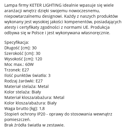
Lampa firmy KETER LIGHTING idealnie wpasuje się wiele
aranżacji wnętrz dzięki swojemu nowoczesnemu,
niepowtarzalnemu designowi. Każdy z naszych produktów
wykonany jest wysokiej jakości kompenentów, posiadających
atesty i certyfikaty zgodności z normami UE. Produkcja
odbywa się w Polsce i jest wykonywana własnoręcznie.
Specyfikacja:
Długość [cm]: 30
Szerokość [cm]: 30
Wysokość [cm]: 120
Moc max.: 60W
Trzonek: E27
Ilość punktów światła: 3
Rodzaj żarówki: E27
Materiał stelaża: Metal
Kolor stelaża: Biały
Materiał klosza/abażura: Metal
Kolor klosza/abażura: Biały
Waga brutto [kg]: 1,8
Stopień ochrony IP20 - oprawy do stosowania wewnątrz
pomieszczeń.
Brak źródła światła w zestawie.