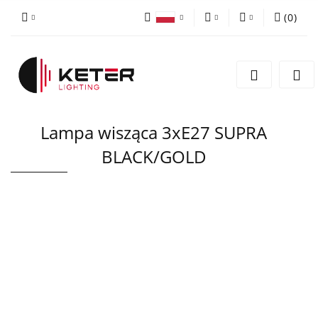
(
0
)
PLN
Zaloguj się
Polski
Zarejestruj się
EUR
English
Dodaj zgłoszenie
Lampa wisząca 3xE27 SUPRA
BLACK/GOLD