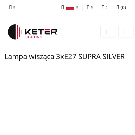
(
0
)
PLN
Zaloguj się
Polski
Zarejestruj się
EUR
English
Dodaj zgłoszenie
Lampa wisząca 3xE27 SUPRA SILVER