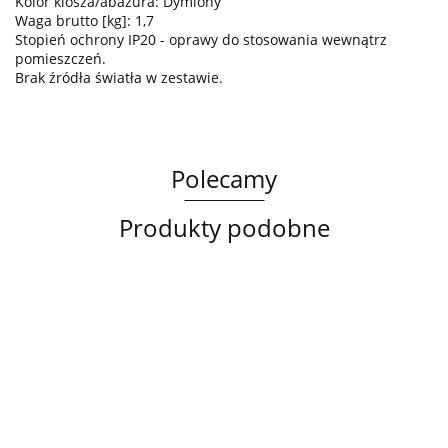
Kolor klosza/abażura: Dymiony
Waga brutto [kg]: 1,7
Stopień ochrony IP20 - oprawy do stosowania wewnątrz
pomieszczeń.
Brak źródła światła w zestawie.
Polecamy
Produkty podobne
Lampa
Lampa
Lampa
sufitowa
wisząca