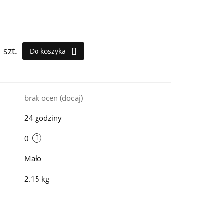
szt.
Do koszyka
i
brak ocen
(dodaj)
24 godziny
0
Mało
2.15 kg