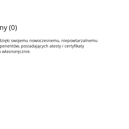
ny (0)
z dzięki swojemu nowoczesnemu, niepowtarzalnemu
enentów, posiadających atesty i certyfikaty
a własnoręcznie.