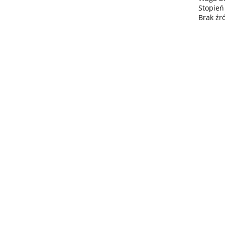
Stopień
Brak źr
Lampa
wisząca
Lampa wisząc
3xE27
Lampa sufitowa
368.00
3xE27 Sora
Wine/Black
3xE27 CALLISTO
Latte/Khaki/Bl
BLACK/GOLD
376.00
387.45