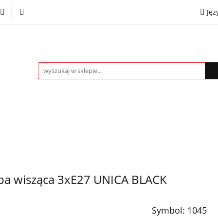
Jęz
towe
Kinkiety
Lampki nocne
Spoty
Plaf
P
OMOCJE %
Kontakt
Współpraca
Eng
mpki nocne
Spoty
Plafony
Żyrandole
PRO
a wisząca 3xE27 UNICA BLACK
Symbol:
1045