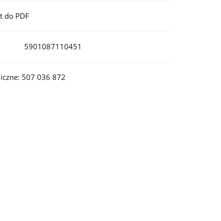
t do PDF
5901087110451
iczne: 507 036 872