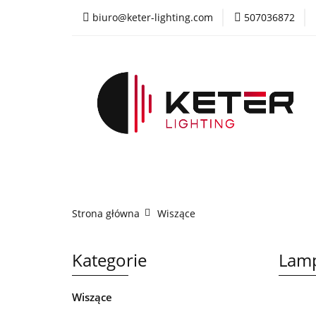
biuro@keter-lighting.com
507036872
Wiszące
Sufi
Żyrandole
PR
Wiszące
Sufitowe
Kinkiety
La
Strona główna
Wiszące
Kategorie
Lamp
Wiszące