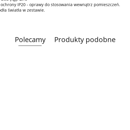
 ochrony IP20 - oprawy do stosowania wewnątrz pomieszczeń.
ódła światła w zestawie.
Polecamy
Produkty podobne
Lampa
Lampa
Lampa wi
wisząca 5xE27
Spot 3xE27
a
sufitowa 3xE14
1xE27 Ze
Lacrima Latte
YUNO WOOD
449.00
Luma
Brown/Bl
BLACK/NATURAL
358.00
336.00
ack
267.00
Black/Gold