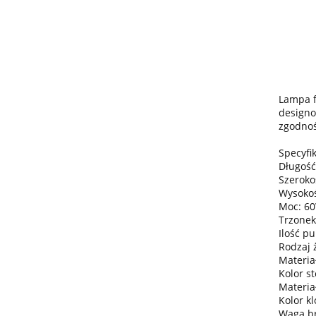
Lampa f
designo
zgodnoś
Specyfik
Długość
Szeroko
Wysokoś
Moc: 6
Trzonek
Ilość pu
Rodzaj 
Materiał
Kolor s
Materia
Kolor k
Waga bru