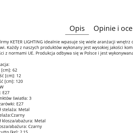
Opis
Opinie i oce
irmy KETER LIGHTING idealnie wpasuje się wiele aranżacji wnętr
wi. Każdy z naszych produktów wykonany jest wysokiej jakości komp
ci z normami UE. Produkcja odbywa się w Polsce i jest wykonywan
acja:
 [cm]: 62
ść [cm]: 12
ć [cm]: 120
0W
: E27
nktów światła: 3
żarówki: E27
 stelaża: Metal
telaża:Czarny
ł klosza/abażura: Metal
losza/abażura: Czarny
tto [kg]: 2,15