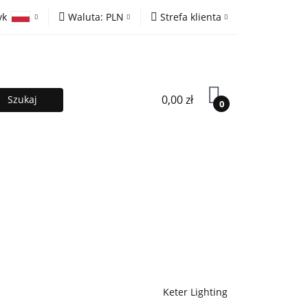
yk
Waluta:
PLN
Strefa klienta
ony
PLN
Zaloguj się
olski
EUR
Zarejestruj się
lish
Dodaj zgłoszenie
0,00 zł
0
MOCJE %
Kontakt
Współpraca
Keter Lighting