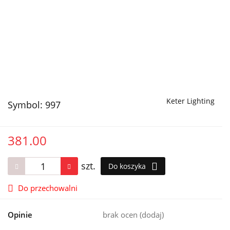
Keter Lighting
Symbol:
997
381.00
szt.
Do koszyka
Do przechowalni
Opinie
brak ocen
(dodaj)