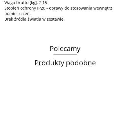
Waga brutto [kg]: 2,15
Stopień ochrony IP20 - oprawy do stosowania wewnątrz
pomieszczeń.
Brak źródła światła w zestawie.
Polecamy
Produkty podobne
Lampa
Lampa
Lampa
sufitowa
wisząca
sufitowa
3xE14
3xE27