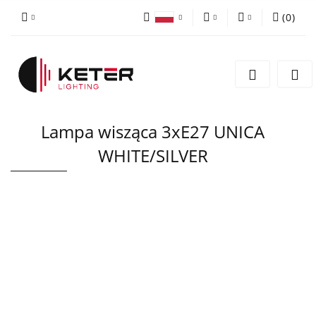
(
0
)
PLN
Zaloguj się
Polski
Zarejestruj się
EUR
English
Dodaj zgłoszenie
Lampa wisząca 3xE27 UNICA
WHITE/SILVER