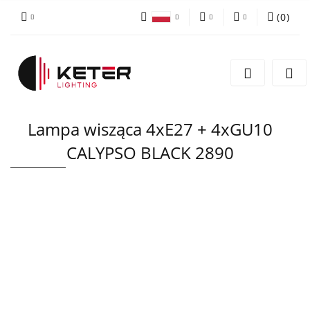
(
0
)
PLN
Zaloguj się
Polski
Zarejestruj się
EUR
English
Dodaj zgłoszenie
Lampa wisząca 4xE27 + 4xGU10
CALYPSO BLACK 2890