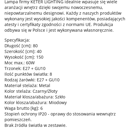
Lampa firmy KETER LIGHTING idealnie wpasuje się wiele
aranżacji wnętrz dzięki swojemu nowoczesnemu,
niepowtarzalnemu designowi. Każdy z naszych produktów
wykonany jest wysokiej jakości kompenentów, posiadających
atesty i certyfikaty zgodności z normami UE. Produkcja
odbywa się w Polsce i jest wykonywana własnoręcznie.
Specyfikacja:
Długość [cm]: 80
Szerokość [cm]: 40
Wysokość [cm]: 150
Moc max.: 60W
Trzonek: E27 + GU10
Ilość punktów światła: 8
Rodzaj żarówki: E27 + GU10
Materiał stelaża: Metal
Kolor stelaża: Czarny/Złoty
Materiał klosza/abażura: Szkło
Kolor klosza/abażura: Miodowy
Waga brutto [kg]: 6
Stopień ochrony IP20 - oprawy do stosowania wewnątrz
pomieszczeń.
Brak źródła światła w zestawie.