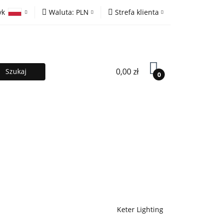
yk
Waluta:
PLN
Strefa klienta
ony
PLN
Zaloguj się
olski
EUR
Zarejestruj się
lish
Dodaj zgłoszenie
0,00 zł
0
MOCJE %
Kontakt
Współpraca
Keter Lighting