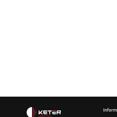
Lampa
wisząca
Lampa wisząc
3xE27
Lampa sufitowa
368.00
3xE27 Sora
Wine/Black
3xE27 CALLISTO
Latte/Khaki/Bl
BLACK/GOLD
376.00
387.45
Inform