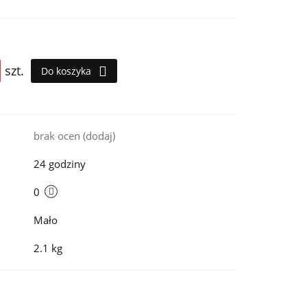
szt.
Do koszyka
i
brak ocen
(dodaj)
24 godziny
0
Mało
2.1 kg