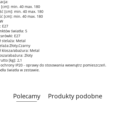
acja:
 [cm]: min. 40 max. 180
ść [cm]: min. 40 max. 180
ć [cm]: min. 40 max. 180
0W
: E27
nktów światła: 5
żarówki: E27
 stelaża: Metal
elaża:Złoty,Czarny
ł klosza/abażura: Metal
osza/abażura: Złoty
tto [kg]: 2,1
 ochrony IP20 - oprawy do stosowania wewnątrz pomieszczeń.
ódła światła w zestawie.
Polecamy
Produkty podobne