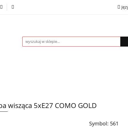
Jęz
towe
Kinkiety
Lampki nocne
Spoty
Plaf
P
OMOCJE %
Kontakt
Współpraca
Eng
mpki nocne
Spoty
Plafony
Żyrandole
PRO
pa wisząca 5xE27 COMO GOLD
Symbol:
561