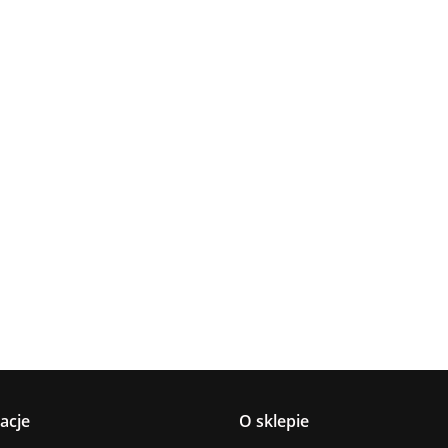
Lampa
Lampa
Lampa wi
wisząca 5xE27
Spot 3xE27
a
sufitowa 3xE14
1xE27 Ze
Lacrima Latte
YUNO WOOD
449.00
Luma
Brown/Bl
BLACK/NATURAL
358.00
336.00
ack
267.00
Black/Gold
acje
O sklepie