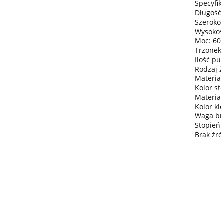
Specyfik
Długość
Szeroko
Wysokoś
Moc: 6
Trzonek
Ilość pu
Rodzaj 
Materiał
Kolor st
Materia
Kolor kl
Waga bru
Stopień
Brak źr