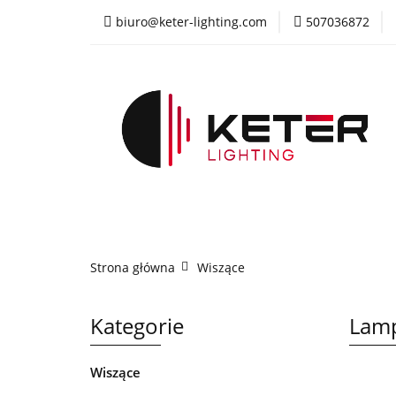
biuro@keter-lighting.com
507036872
Wiszące
Sufi
Żyrandole
PR
Wiszące
Sufitowe
Kinkiety
La
Strona główna
Wiszące
Kategorie
Lam
Wiszące