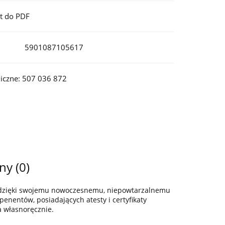
t do PDF
5901087105617
iczne: 507 036 872
ny (0)
z dzięki swojemu nowoczesnemu, niepowtarzalnemu
enentów, posiadających atesty i certyfikaty
a własnoręcznie.