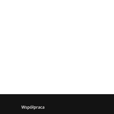
Lampa
Lampa
wisząca
Lampa
sufitowa
4xE27
sząca
wisząca 1xE27
660.00
5xE27 RING
Astoria
nya
Hanson Khaki
381.00
236.00
BLACK
ack
Współpraca