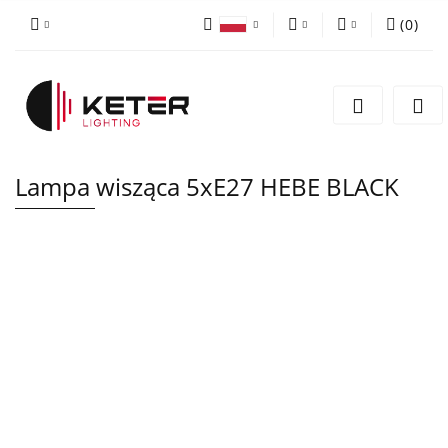
(
0
)
PLN
Zaloguj się
Polski
Zarejestruj się
EUR
English
Dodaj zgłoszenie
Lampa wisząca 5xE27 HEBE BLACK