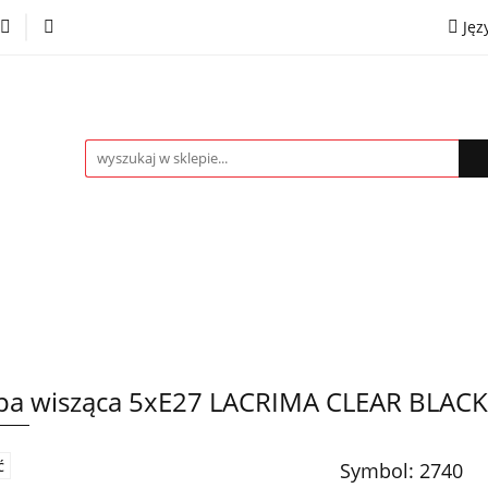
Jęz
towe
Kinkiety
Lampki nocne
Spoty
Plaf
P
OMOCJE %
Kontakt
Współpraca
Eng
mpki nocne
Spoty
Plafony
Żyrandole
PRO
a wisząca 5xE27 LACRIMA CLEAR BLACK
Symbol:
2740
Ć