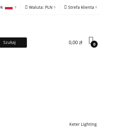
yk
Waluta:
PLN
Strefa klienta
ony
PLN
Zaloguj się
olski
EUR
Zarejestruj się
lish
Dodaj zgłoszenie
0,00 zł
0
MOCJE %
Kontakt
Współpraca
Keter Lighting