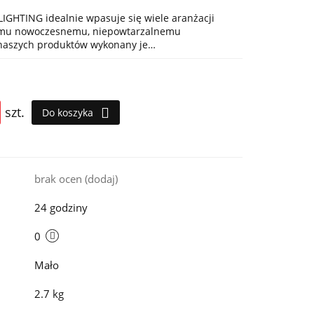
IGHTING idealnie wpasuje się wiele aranżacji
jemu nowoczesnemu, niepowtarzalnemu
 naszych produktów wykonany je…
szt.
Do koszyka
i
brak ocen
(dodaj)
24 godziny
0
Mało
2.7 kg