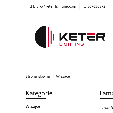
biuro@keter-lighting.com
507036872
Wiszące
Sufi
Żyrandole
PR
Wiszące
Sufitowe
Kinkiety
La
Strona główna
Wiszące
Kategorie
Lamp
Wiszące
NOWOŚ