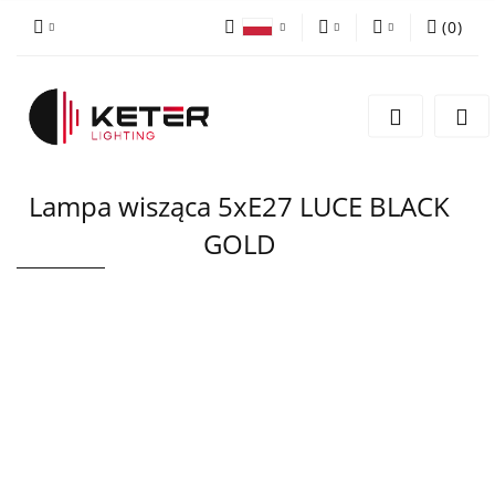
(
0
)
PLN
Zaloguj się
Polski
Zarejestruj się
EUR
English
Dodaj zgłoszenie
Lampa wisząca 5xE27 LUCE BLACK
GOLD