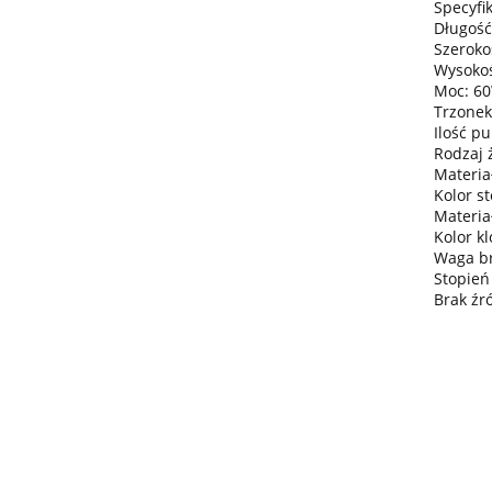
Specyfik
Długość
Szeroko
Wysokoś
Moc: 6
Trzonek
Ilość pu
Rodzaj 
Materia
Kolor s
Materia
Kolor k
Waga bru
Stopień
Brak źr