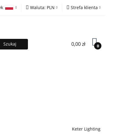
yk
Waluta:
PLN
Strefa klienta
ony
PLN
Zaloguj się
olski
EUR
Zarejestruj się
lish
Dodaj zgłoszenie
0,00 zł
0
MOCJE %
Kontakt
Współpraca
Keter Lighting