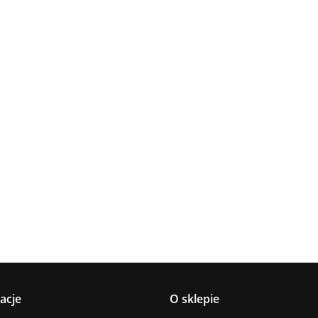
Lampa
Lampa
Lampa wi
wisząca 5xE27
Spot 3xE27
a
sufitowa 3xE14
1xE27 Ze
Lacrima Latte
YUNO WOOD
449.00
Luma
Brown/Bl
BLACK/NATURAL
358.00
336.00
ack
267.00
Black/Gold
acje
O sklepie