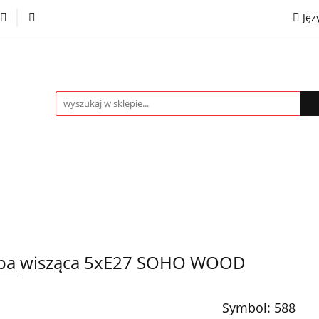
Jęz
towe
Kinkiety
Lampki nocne
Spoty
Plaf
P
OMOCJE %
Kontakt
Współpraca
Eng
mpki nocne
Spoty
Plafony
Żyrandole
PRO
pa wisząca 5xE27 SOHO WOOD
Symbol:
588