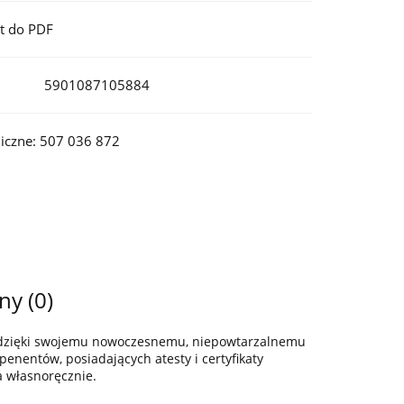
t do PDF
5901087105884
iczne: 507 036 872
ny (0)
z dzięki swojemu nowoczesnemu, niepowtarzalnemu
enentów, posiadających atesty i certyfikaty
a własnoręcznie.