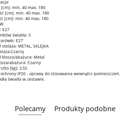
acja:
 [cm]: min. 40 max. 180
ść [cm]: min. 40 max. 180
ć [cm]: min. 40 max. 180
0W
: E27
nktów światła: 5
żarówki: E27
ł stelaża: METAL, SKLEJKA
telaża:Czarny
ł klosza/abażura: Metal
losza/abażura: Czarny
tto [kg]: 2,55
 ochrony IP20 - oprawy do stosowania wewnątrz pomieszczeń.
ódła światła w zestawie.
Polecamy
Produkty podobne