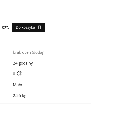
szt.
Do koszyka
i
brak ocen
(dodaj)
24 godziny
0
Mało
2.55 kg