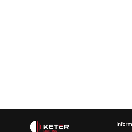
Lampa
wisząca
Lampa wisząc
3xE27
Lampa sufitowa
368.00
3xE27 Sora
Wine/Black
3xE27 CALLISTO
Latte/Khaki/Bl
BLACK/GOLD
376.00
387.45
Inform