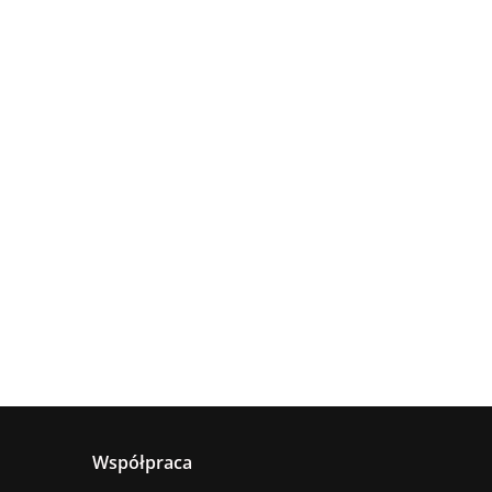
Lampa
Lampa
wisząca
Lampa
sufitowa
4xE27
sząca
wisząca 1xE27
660.00
5xE27 RING
Astoria
nya
Hanson Khaki
381.00
236.00
BLACK
ack
Współpraca