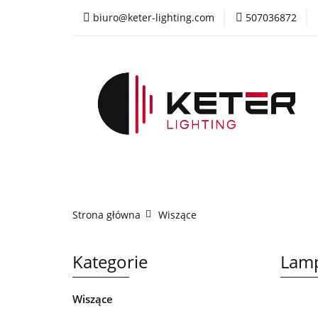
biuro@keter-lighting.com
507036872
Wiszące
Sufi
Żyrandole
PR
Wiszące
Sufitowe
Kinkiety
La
Strona główna
Wiszące
Kategorie
Lam
Wiszące