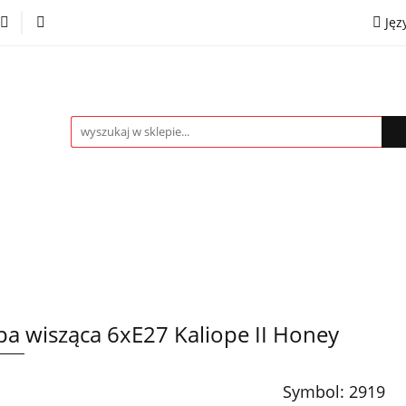
Jęz
towe
Kinkiety
Lampki nocne
Spoty
Plaf
P
OMOCJE %
Kontakt
Współpraca
Eng
mpki nocne
Spoty
Plafony
Żyrandole
PRO
a wisząca 6xE27 Kaliope II Honey
Symbol:
2919