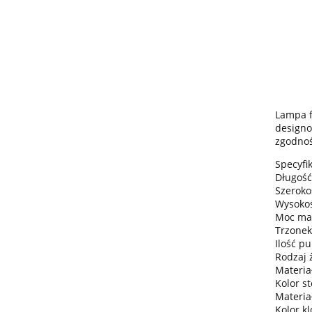
Lampa f
designo
zgodnoś
Specyfik
Długość
Szeroko
Wysokoś
Moc ma
Trzonek
Ilość pu
Rodzaj 
Materiał
Kolor st
Materia
Kolor k