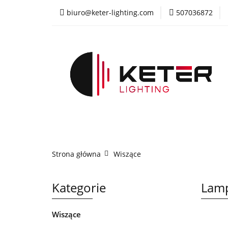
biuro@keter-lighting.com
507036872
Wiszące
Sufi
Żyrandole
PR
Wiszące
Sufitowe
Kinkiety
La
Strona główna
Wiszące
Kategorie
Lamp
Wiszące