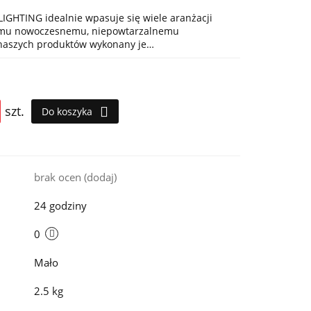
IGHTING idealnie wpasuje się wiele aranżacji
jemu nowoczesnemu, niepowtarzalnemu
 naszych produktów wykonany je…
szt.
Do koszyka
i
brak ocen
(dodaj)
24 godziny
0
Mało
2.5 kg