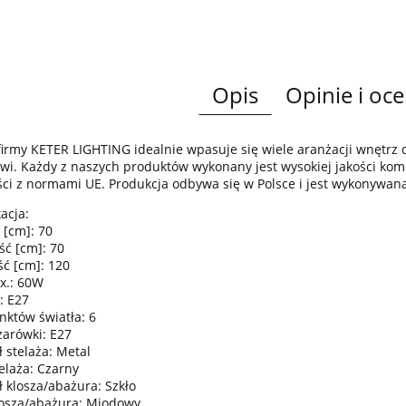
Opis
Opinie i oce
irmy KETER LIGHTING idealnie wpasuje się wiele aranżacji wnętr
wi. Każdy z naszych produktów wykonany jest wysokiej jakości komp
ci z normami UE. Produkcja odbywa się w Polsce i jest wykonywan
acja:
 [cm]: 70
ść [cm]: 70
ć [cm]: 120
x.: 60W
: E27
nktów światła: 6
żarówki: E27
 stelaża: Metal
elaża: Czarny
ł klosza/abażura: Szkło
losza/abażura: Miodowy