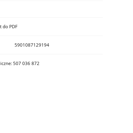
t do PDF
5901087129194
iczne: 507 036 872