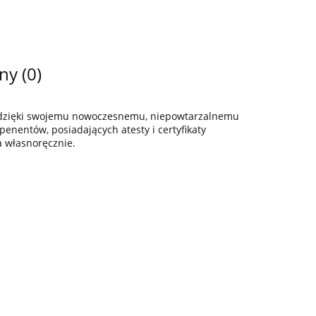
ny (0)
z dzięki swojemu nowoczesnemu, niepowtarzalnemu
enentów, posiadających atesty i certyfikaty
a własnoręcznie.