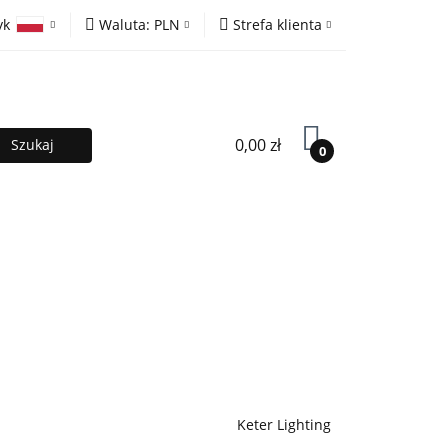
yk
Waluta:
PLN
Strefa klienta
ony
PLN
Zaloguj się
olski
EUR
Zarejestruj się
lish
Dodaj zgłoszenie
0,00 zł
0
MOCJE %
Kontakt
Współpraca
Keter Lighting