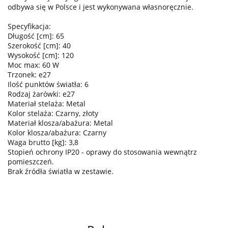
odbywa się w Polsce i jest wykonywana własnoręcznie.
Specyfikacja:
Długość [cm]: 65
Szerokość [cm]: 40
Wysokość [cm]: 120
Moc max: 60 W
Trzonek: e27
Ilość punktów światła: 6
Rodzaj żarówki: e27
Materiał stelaża: Metal
Kolor stelaża: Czarny, złoty
Materiał klosza/abażura: Metal
Kolor klosza/abażura: Czarny
Waga brutto [kg]: 3,8
Stopień ochrony IP20 - oprawy do stosowania wewnątrz
pomieszczeń.
Brak źródła światła w zestawie.