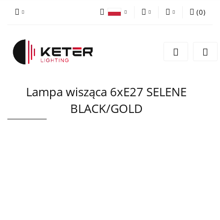
(
0
)
PLN
Zaloguj się
Polski
Zarejestruj się
EUR
English
Dodaj zgłoszenie
Lampa wisząca 6xE27 SELENE
BLACK/GOLD