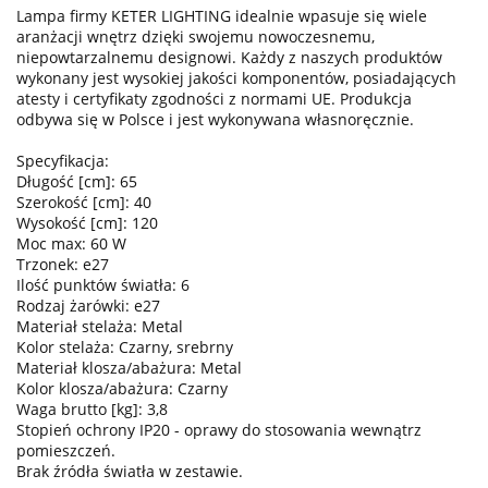
Lampa firmy KETER LIGHTING idealnie wpasuje się wiele
aranżacji wnętrz dzięki swojemu nowoczesnemu,
niepowtarzalnemu designowi. Każdy z naszych produktów
wykonany jest wysokiej jakości komponentów, posiadających
atesty i certyfikaty zgodności z normami UE. Produkcja
odbywa się w Polsce i jest wykonywana własnoręcznie.
Specyfikacja:
Długość [cm]: 65
Szerokość [cm]: 40
Wysokość [cm]: 120
Moc max: 60 W
Trzonek: e27
Ilość punktów światła: 6
Rodzaj żarówki: e27
Materiał stelaża: Metal
Kolor stelaża: Czarny, srebrny
Materiał klosza/abażura: Metal
Kolor klosza/abażura: Czarny
Waga brutto [kg]: 3,8
Stopień ochrony IP20 - oprawy do stosowania wewnątrz
pomieszczeń.
Brak źródła światła w zestawie.