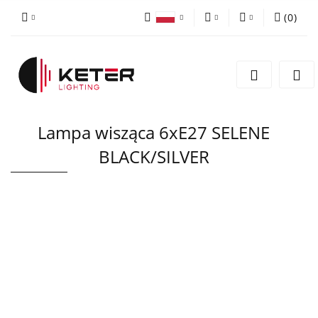
(
0
)
PLN
Zaloguj się
Polski
Zarejestruj się
EUR
English
Dodaj zgłoszenie
Lampa wisząca 6xE27 SELENE
BLACK/SILVER