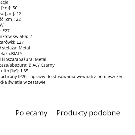
acja:
 [cm]: 50
ść [cm]: 12
ć [cm]: 22
0W
: E27
nktów światła: 2
żarówki: E27
 stelaża: Metal
elaża:BIAŁY
ł klosza/abażura: Metal
losza/abażura: BIAŁY,Czarny
tto [kg]: 1,35
 ochrony IP20 - oprawy do stosowania wewnątrz pomieszczeń.
ódła światła w zestawie.
Polecamy
Produkty podobne