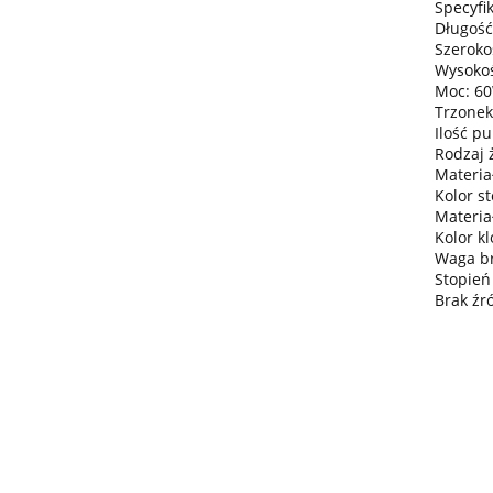
Specyfik
Długość
Szeroko
Wysokoś
Moc: 6
Trzonek
Ilość pu
Rodzaj 
Materiał
Kolor st
Materia
Kolor k
Waga bru
Stopień
Brak źr