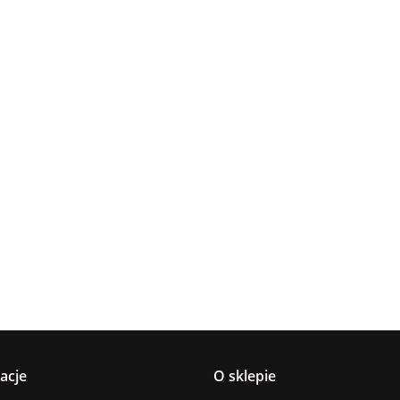
Lampa
Lampa
Lampa wi
wisząca 5xE27
Spot 3xE27
a
sufitowa 3xE14
1xE27 Ze
Lacrima Latte
YUNO WOOD
449.00
Luma
Brown/Bl
BLACK/NATURAL
358.00
336.00
ack
267.00
Black/Gold
acje
O sklepie