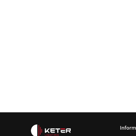
Lampa
wisząca
Lampa wisząc
3xE27
Lampa sufitowa
368.00
3xE27 Sora
Wine/Black
3xE27 CALLISTO
Latte/Khaki/Bl
BLACK/GOLD
376.00
387.45
Inform