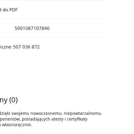
t do PDF
5901087107840
iczne: 507 036 872
ny (0)
z dzięki swojemu nowoczesnemu, niepowtarzalnemu
enentów, posiadających atesty i certyfikaty
a własnoręcznie.