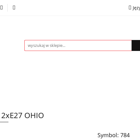
Jęz
towe
Kinkiety
Lampki nocne
Spoty
Plaf
P
OMOCJE %
Kontakt
Współpraca
Eng
mpki nocne
Spoty
Plafony
Żyrandole
PRO
 2xE27 OHIO
Symbol:
784