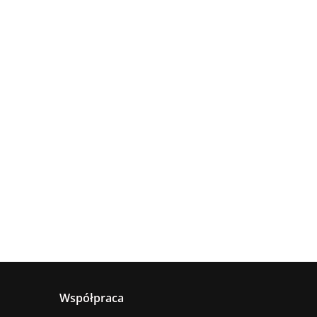
Lampa
Lampa
wisząca
Lampa
sufitowa
4xE27
sząca
wisząca 1xE27
660.00
5xE27 RING
Astoria
nya
Hanson Khaki
381.00
236.00
BLACK
ack
Współpraca