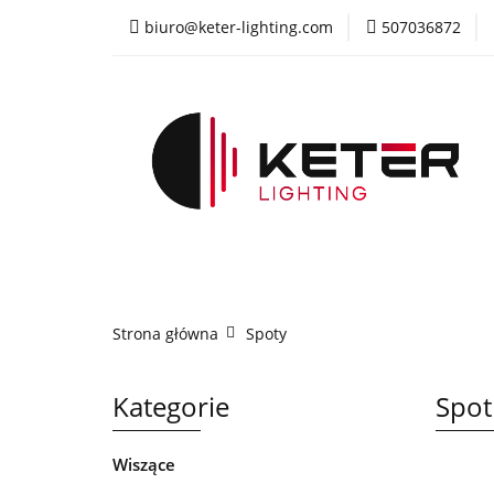
biuro@keter-lighting.com
507036872
Wiszące
Sufi
Żyrandole
PR
Wiszące
Sufitowe
Kinkiety
La
Strona główna
Spoty
Kategorie
Spot
Wiszące