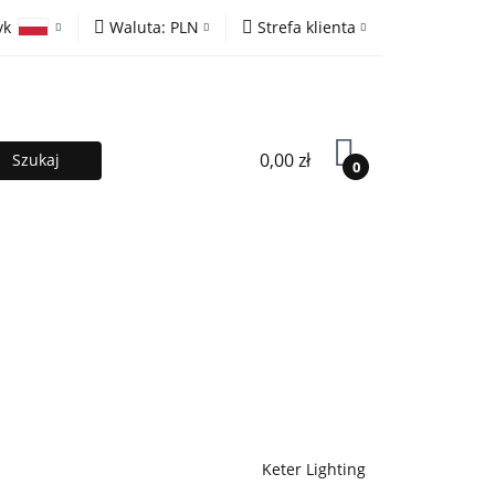
yk
Waluta:
PLN
Strefa klienta
ony
PLN
Zaloguj się
olski
EUR
Zarejestruj się
lish
Dodaj zgłoszenie
0,00 zł
0
MOCJE %
Kontakt
Współpraca
Keter Lighting