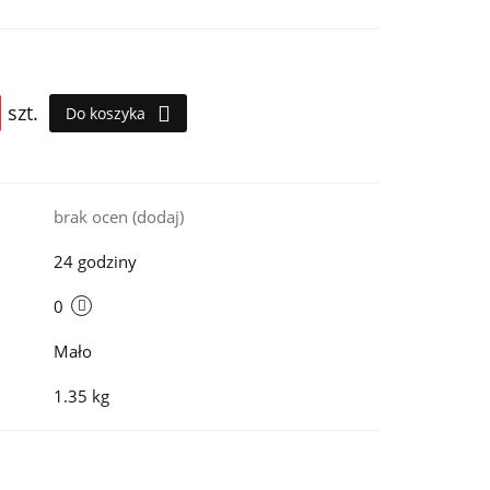
szt.
Do koszyka
i
brak ocen
(dodaj)
24 godziny
0
Mało
1.35 kg