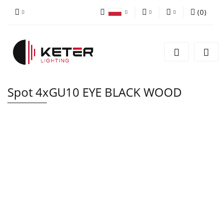
(
0
)
PLN
Zaloguj się
Polski
Zarejestruj się
EUR
English
Dodaj zgłoszenie
Spot 4xGU10 EYE BLACK WOOD