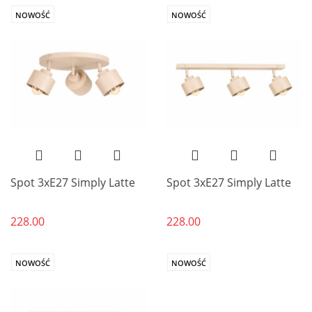
NOWOŚĆ
NOWOŚĆ
Spot 3xE27 Simply Latte
Spot 3xE27 Simply Latte
228.00
228.00
NOWOŚĆ
NOWOŚĆ