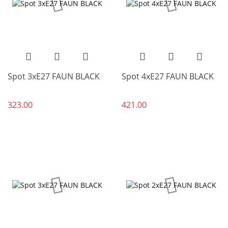
Spot 3xE27 FAUN BLACK
Spot 4xE27 FAUN BLACK
323.00
421.00