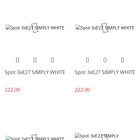
Spot 3xE27 SIMPLY WHITE
Spot 3xE27 SIMPLY WHITE
222.00
222.00