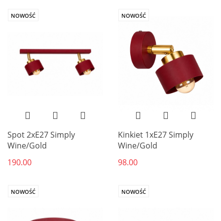
NOWOŚĆ
NOWOŚĆ
Spot 2xE27 Simply
Kinkiet 1xE27 Simply
Wine/Gold
Wine/Gold
190.00
98.00
NOWOŚĆ
NOWOŚĆ