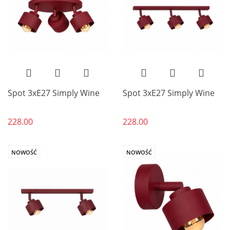
Spot 3xE27 Simply Wine
Spot 3xE27 Simply Wine
228.00
228.00
NOWOŚĆ
NOWOŚĆ