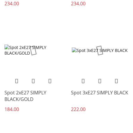
234.00
234.00
Spot 2xE27 SIMPLY
Spot 3xE27 SIMPLY BLACK
BLACK/GOLD
184.00
222.00