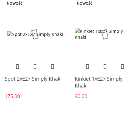
NOWOŚĆ
NOWOŚĆ
Spot 2xE27 Simply Khaki
Kinkiet 1xE27 Simply
Khaki
175.00
90.00