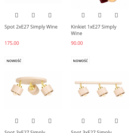
Spot 2xE27 Simply Wine
Kinkiet 1xE27 Simply
Wine
175.00
90.00
NOWOŚĆ
NOWOŚĆ
Spot 3xE27 Simply
Spot 3xE27 Simply