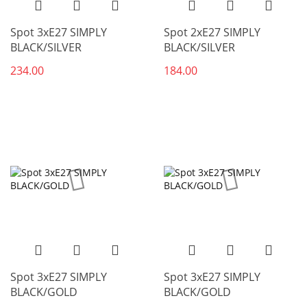
Spot 3xE27 SIMPLY
Spot 2xE27 SIMPLY
BLACK/SILVER
BLACK/SILVER
234.00
184.00
Spot 3xE27 SIMPLY
Spot 3xE27 SIMPLY
BLACK/GOLD
BLACK/GOLD