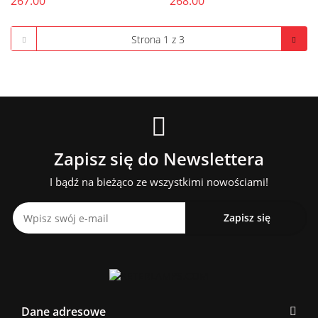
267.00
268.00
Zapisz się do Newslettera
I bądź na bieżąco ze wszystkimi nowościami!
Dane adresowe