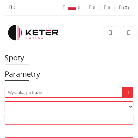
(
0
)
PLN
Zaloguj się
Polski
Zarejestruj się
EUR
English
Dodaj zgłoszenie
Spoty
Parametry