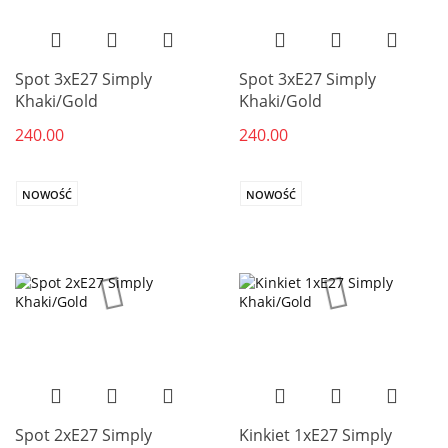
Spot 3xE27 Simply
Spot 3xE27 Simply
Khaki/Gold
Khaki/Gold
240.00
240.00
NOWOŚĆ
NOWOŚĆ
Spot 2xE27 Simply
Kinkiet 1xE27 Simply