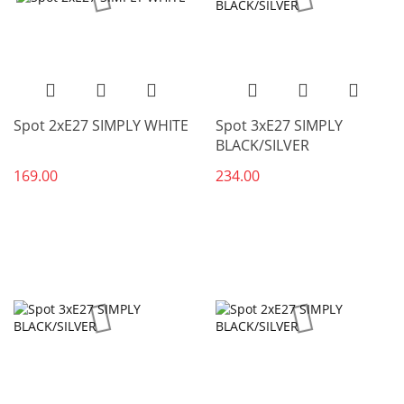
Spot 2xE27 SIMPLY WHITE
Spot 3xE27 SIMPLY
BLACK/SILVER
169.00
234.00