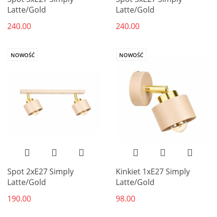
Latte/Gold
Latte/Gold
240.00
240.00
NOWOŚĆ
NOWOŚĆ
Spot 2xE27 Simply
Kinkiet 1xE27 Simply
Latte/Gold
Latte/Gold
190.00
98.00