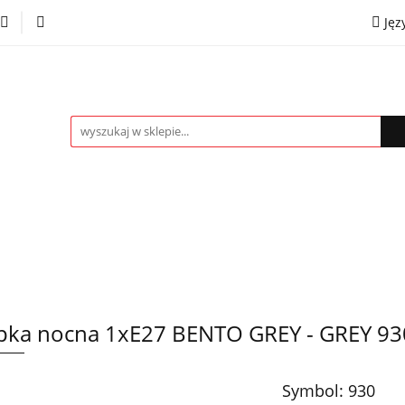
Jęz
towe
Kinkiety
Lampki nocne
Spoty
Plaf
P
OMOCJE %
Kontakt
Współpraca
Eng
mpki nocne
Spoty
Plafony
Żyrandole
PRO
ka nocna 1xE27 BENTO GREY - GREY 93
Symbol:
930