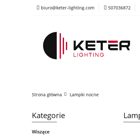
biuro@keter-lighting.com
507036872
Wiszące
Sufi
Żyrandole
PR
Wiszące
Sufitowe
Kinkiety
La
Strona główna
Lampki nocne
Kategorie
Lamp
Wiszące