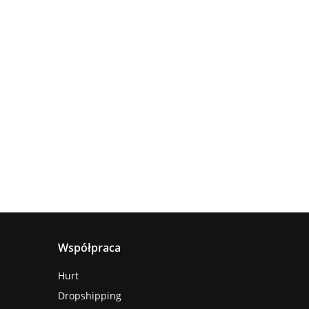
Lampa
Lampa
wisząca
Lampa
sufitowa
4xE27
sząca
wisząca 1xE27
660.00
5xE27 RING
Astoria
nya
Hanson Khaki
381.00
236.00
BLACK
ack
Współpraca
Hurt
Dropshipping