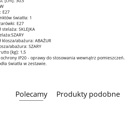
ć [cm]: 30,5
0W
: E27
nktów światła: 1
żarówki: E27
ł stelaża: SKLEJKA
telaża:SZARY
ł klosza/abażura: ABAŻUR
losza/abażura: SZARY
tto [kg]: 1,5
 ochrony IP20 - oprawy do stosowania wewnątrz pomieszczeń.
ódła światła w zestawie.
Polecamy
Produkty podobne