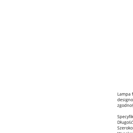
Lampa f
designo
zgodnoś
Specyfik
Długość
Szeroko