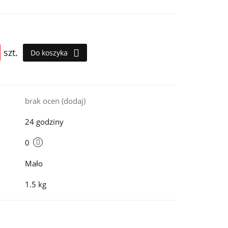
szt.
Do koszyka
i
brak ocen
(dodaj)
24 godziny
0
Mało
1.5 kg