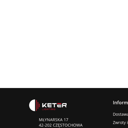
Lampa
wisząca
Lampa wisząc
3xE27
Lampa sufitowa
368.00
3xE27 Sora
Wine/Black
3xE27 CALLISTO
Latte/Khaki/Bl
BLACK/GOLD
376.00
387.45
Inform
Dostawa 
MŁYNARSKA 17
Zwroty 
42-202 CZĘSTOCHOWA