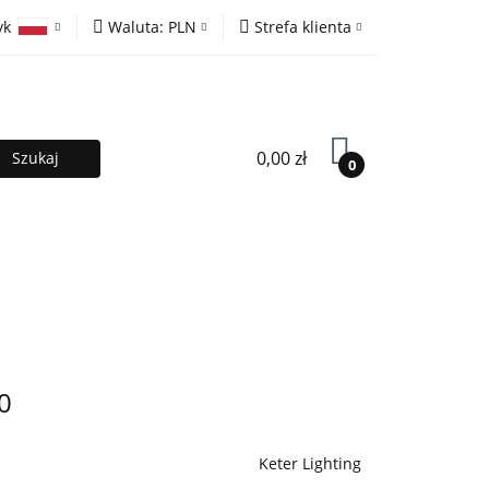
yk
Waluta:
PLN
Strefa klienta
ony
PLN
Zaloguj się
olski
EUR
Zarejestruj się
lish
Dodaj zgłoszenie
0,00 zł
0
MOCJE %
Kontakt
Współpraca
0
Keter Lighting