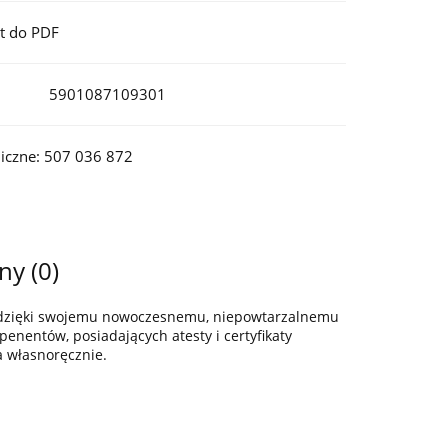
t do PDF
5901087109301
iczne: 507 036 872
ny (0)
z dzięki swojemu nowoczesnemu, niepowtarzalnemu
enentów, posiadających atesty i certyfikaty
a własnoręcznie.