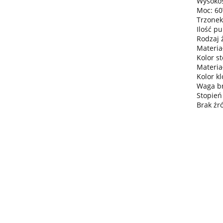
Wysokoś
Moc: 6
Trzonek
Ilość pu
Rodzaj 
Materia
Kolor s
Materia
Kolor k
Waga bru
Stopień
Brak źr