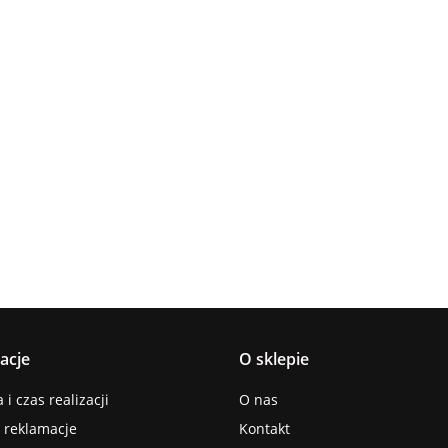
Lampa
Lampa
Lampa wi
wisząca 5xE27
Spot 3xE27
a
sufitowa 3xE14
1xE27 Ze
Lacrima Latte
YUNO WOOD
449.00
Luma
Brown/Bl
BLACK/NATURAL
358.00
336.00
ack
267.00
Black/Gold
acje
O sklepie
i czas realizacji
O nas
i reklamacje
Kontakt