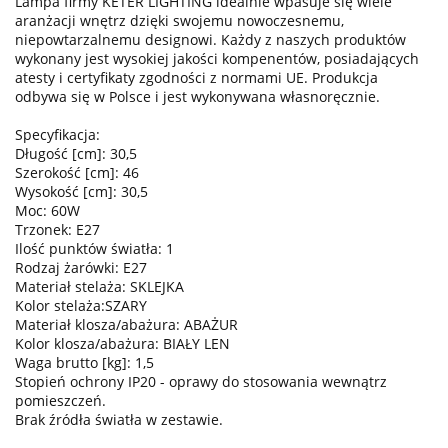
Lampa firmy KETER LIGHTING idealnie wpasuje się wiele
aranżacji wnętrz dzięki swojemu nowoczesnemu,
niepowtarzalnemu designowi. Każdy z naszych produktów
wykonany jest wysokiej jakości kompenentów, posiadających
atesty i certyfikaty zgodności z normami UE. Produkcja
odbywa się w Polsce i jest wykonywana własnoręcznie.
Specyfikacja:
Długość [cm]: 30,5
Szerokość [cm]: 46
Wysokość [cm]: 30,5
Moc: 60W
Trzonek: E27
Ilość punktów światła: 1
Rodzaj żarówki: E27
Materiał stelaża: SKLEJKA
Kolor stelaża:SZARY
Materiał klosza/abażura: ABAŻUR
Kolor klosza/abażura: BIAŁY LEN
Waga brutto [kg]: 1,5
Stopień ochrony IP20 - oprawy do stosowania wewnątrz
pomieszczeń.
Brak źródła światła w zestawie.