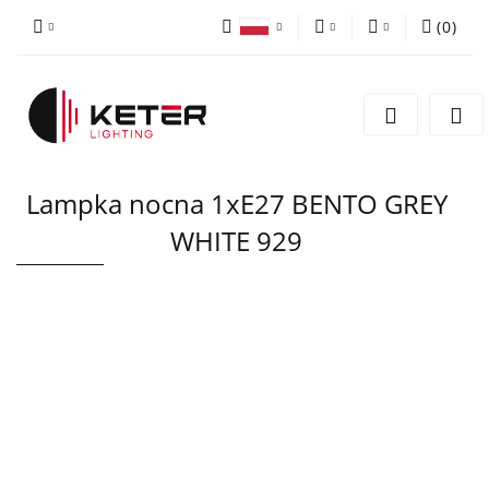
(
0
)
PLN
Zaloguj się
Polski
Zarejestruj się
EUR
English
Dodaj zgłoszenie
Lampka nocna 1xE27 BENTO GREY
WHITE 929