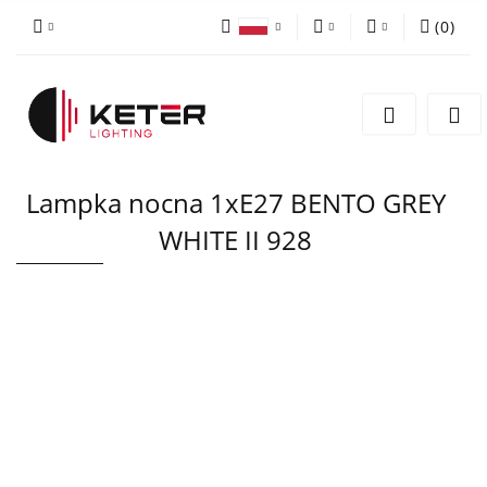
(
0
)
PLN
Zaloguj się
Polski
Zarejestruj się
EUR
English
Dodaj zgłoszenie
Lampka nocna 1xE27 BENTO GREY
WHITE II 928