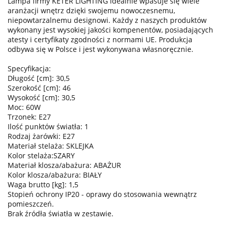
Lampa firmy KETER LIGHTING idealnie wpasuje się wiele
aranżacji wnętrz dzięki swojemu nowoczesnemu,
niepowtarzalnemu designowi. Każdy z naszych produktów
wykonany jest wysokiej jakości kompenentów, posiadających
atesty i certyfikaty zgodności z normami UE. Produkcja
odbywa się w Polsce i jest wykonywana własnoręcznie.
Specyfikacja:
Długość [cm]: 30,5
Szerokość [cm]: 46
Wysokość [cm]: 30,5
Moc: 60W
Trzonek: E27
Ilość punktów światła: 1
Rodzaj żarówki: E27
Materiał stelaża: SKLEJKA
Kolor stelaża:SZARY
Materiał klosza/abażura: ABAŻUR
Kolor klosza/abażura: BIAŁY
Waga brutto [kg]: 1,5
Stopień ochrony IP20 - oprawy do stosowania wewnątrz
pomieszczeń.
Brak źródła światła w zestawie.