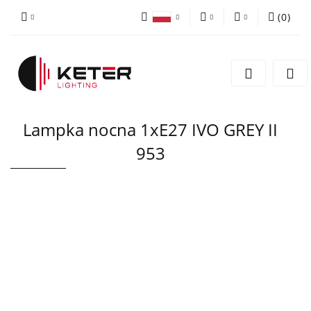
(
0
)
PLN
Zaloguj się
Polski
Zarejestruj się
EUR
English
Dodaj zgłoszenie
Lampka nocna 1xE27 IVO GREY II
953