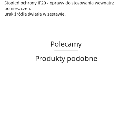
Stopień ochrony IP20 - oprawy do stosowania wewnątrz
pomieszczeń.
Brak źródła światła w zestawie.
Polecamy
Produkty podobne
Lampa
Lampa
Lampa
sufitowa
wisząca
sufitowa
3xE14
3xE27
Spot
358.00
368.00
Lampa wisząca
3xE27