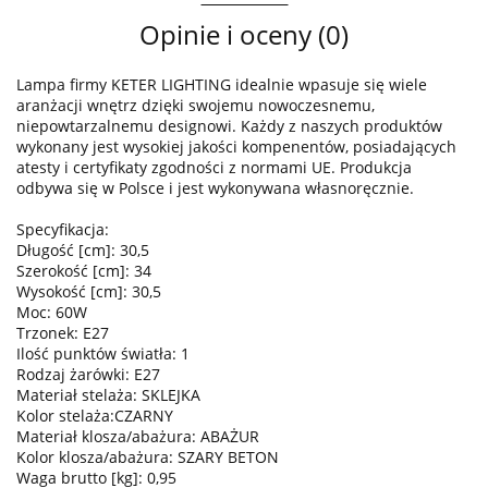
Opinie i oceny (0)
Lampa firmy KETER LIGHTING idealnie wpasuje się wiele
aranżacji wnętrz dzięki swojemu nowoczesnemu,
niepowtarzalnemu designowi. Każdy z naszych produktów
wykonany jest wysokiej jakości kompenentów, posiadających
atesty i certyfikaty zgodności z normami UE. Produkcja
odbywa się w Polsce i jest wykonywana własnoręcznie.
Specyfikacja:
Długość [cm]: 30,5
Szerokość [cm]: 34
Wysokość [cm]: 30,5
Moc: 60W
Trzonek: E27
Ilość punktów światła: 1
Rodzaj żarówki: E27
Materiał stelaża: SKLEJKA
Kolor stelaża:CZARNY
Materiał klosza/abażura: ABAŻUR
Kolor klosza/abażura: SZARY BETON
Waga brutto [kg]: 0,95