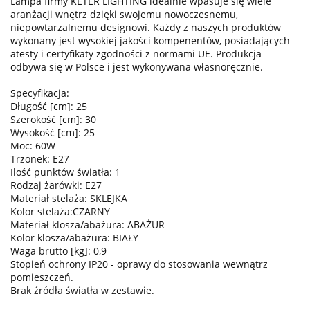
Lampa firmy KETER LIGHTING idealnie wpasuje się wiele
aranżacji wnętrz dzięki swojemu nowoczesnemu,
niepowtarzalnemu designowi. Każdy z naszych produktów
wykonany jest wysokiej jakości kompenentów, posiadających
atesty i certyfikaty zgodności z normami UE. Produkcja
odbywa się w Polsce i jest wykonywana własnoręcznie.
Specyfikacja:
Długość [cm]: 25
Szerokość [cm]: 30
Wysokość [cm]: 25
Moc: 60W
Trzonek: E27
Ilość punktów światła: 1
Rodzaj żarówki: E27
Materiał stelaża: SKLEJKA
Kolor stelaża:CZARNY
Materiał klosza/abażura: ABAŻUR
Kolor klosza/abażura: BIAŁY
Waga brutto [kg]: 0,9
Stopień ochrony IP20 - oprawy do stosowania wewnątrz
pomieszczeń.
Brak źródła światła w zestawie.