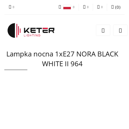
(
0
)
PLN
Zaloguj się
Polski
Zarejestruj się
EUR
English
Dodaj zgłoszenie
Lampka nocna 1xE27 NORA BLACK
WHITE II 964