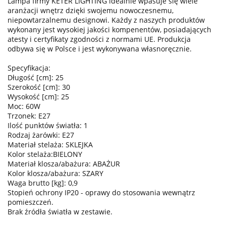
Lampa firmy KETER LIGHTING idealnie wpasuje się wiele
aranżacji wnętrz dzięki swojemu nowoczesnemu,
niepowtarzalnemu designowi. Każdy z naszych produktów
wykonany jest wysokiej jakości kompenentów, posiadających
atesty i certyfikaty zgodności z normami UE. Produkcja
odbywa się w Polsce i jest wykonywana własnoręcznie.
Specyfikacja:
Długość [cm]: 25
Szerokość [cm]: 30
Wysokość [cm]: 25
Moc: 60W
Trzonek: E27
Ilość punktów światła: 1
Rodzaj żarówki: E27
Materiał stelaża: SKLEJKA
Kolor stelaża:BIELONY
Materiał klosza/abażura: ABAŻUR
Kolor klosza/abażura: SZARY
Waga brutto [kg]: 0,9
Stopień ochrony IP20 - oprawy do stosowania wewnątrz
pomieszczeń.
Brak źródła światła w zestawie.