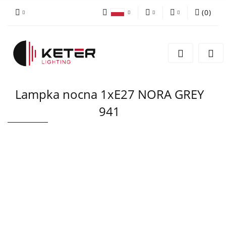
(
0
)
PLN
Zaloguj się
Polski
Zarejestruj się
EUR
English
Dodaj zgłoszenie
Lampka nocna 1xE27 NORA GREY
941