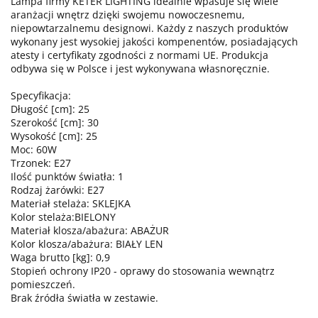
Lampa firmy KETER LIGHTING idealnie wpasuje się wiele
aranżacji wnętrz dzięki swojemu nowoczesnemu,
niepowtarzalnemu designowi. Każdy z naszych produktów
wykonany jest wysokiej jakości kompenentów, posiadających
atesty i certyfikaty zgodności z normami UE. Produkcja
odbywa się w Polsce i jest wykonywana własnoręcznie.
Specyfikacja:
Długość [cm]: 25
Szerokość [cm]: 30
Wysokość [cm]: 25
Moc: 60W
Trzonek: E27
Ilość punktów światła: 1
Rodzaj żarówki: E27
Materiał stelaża: SKLEJKA
Kolor stelaża:BIELONY
Materiał klosza/abażura: ABAŻUR
Kolor klosza/abażura: BIAŁY LEN
Waga brutto [kg]: 0,9
Stopień ochrony IP20 - oprawy do stosowania wewnątrz
pomieszczeń.
Brak źródła światła w zestawie.