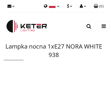
(
0
)
PLN
Zaloguj się
Polski
Zarejestruj się
EUR
English
Dodaj zgłoszenie
Lampka nocna 1xE27 NORA WHITE
938