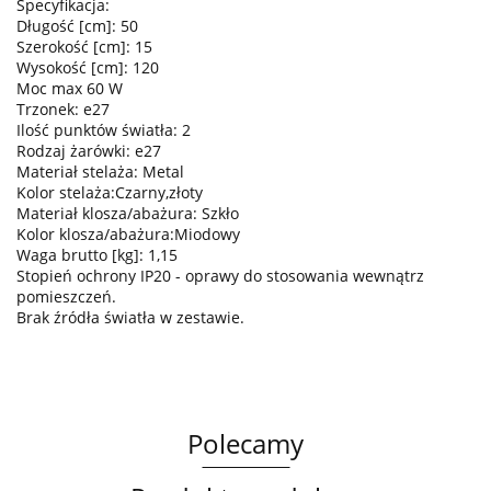
Specyfikacja:
Długość [cm]: 50
Szerokość [cm]: 15
Wysokość [cm]: 120
Moc max 60 W
Trzonek: e27
Ilość punktów światła: 2
Rodzaj żarówki: e27
Materiał stelaża: Metal
Kolor stelaża:Czarny,złoty
Materiał klosza/abażura: Szkło
Kolor klosza/abażura:Miodowy
Waga brutto [kg]: 1,15
Stopień ochrony IP20 - oprawy do stosowania wewnątrz
pomieszczeń.
Brak źródła światła w zestawie.
Polecamy