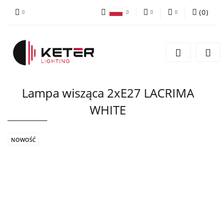
(
0
)
PLN
Zaloguj się
Polski
Zarejestruj się
EUR
English
Dodaj zgłoszenie
Lampa wisząca 2xE27 LACRIMA
WHITE
NOWOŚĆ