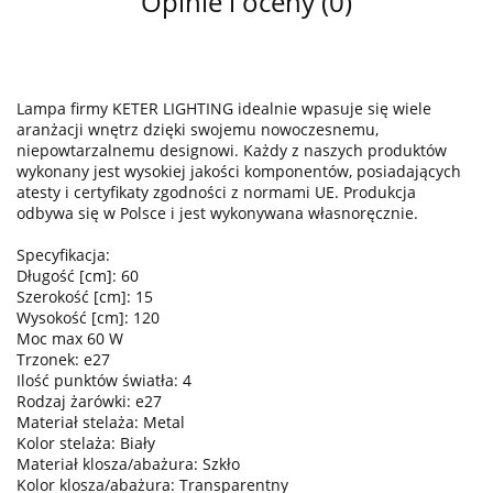
Opinie i oceny (0)
Lampa firmy KETER LIGHTING idealnie wpasuje się wiele
aranżacji wnętrz dzięki swojemu nowoczesnemu,
niepowtarzalnemu designowi. Każdy z naszych produktów
wykonany jest wysokiej jakości komponentów, posiadających
atesty i certyfikaty zgodności z normami UE. Produkcja
odbywa się w Polsce i jest wykonywana własnoręcznie.
Specyfikacja:
Długość [cm]: 60
Szerokość [cm]: 15
Wysokość [cm]: 120
Moc max 60 W
Trzonek: e27
Ilość punktów światła: 4
Rodzaj żarówki: e27
Materiał stelaża: Metal
Kolor stelaża: Biały
Materiał klosza/abażura: Szkło
Kolor klosza/abażura: Transparentny