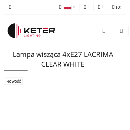
(
0
)
PLN
Zaloguj się
Polski
Zarejestruj się
EUR
English
Dodaj zgłoszenie
Lampa wisząca 4xE27 LACRIMA
CLEAR WHITE
NOWOŚĆ