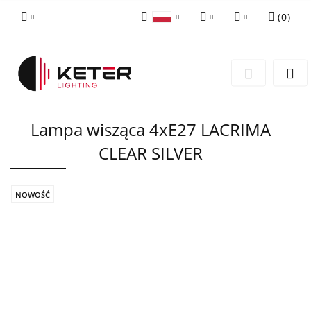
(
0
)
PLN
Zaloguj się
Polski
Zarejestruj się
EUR
English
Dodaj zgłoszenie
Lampa wisząca 4xE27 LACRIMA
CLEAR SILVER
NOWOŚĆ