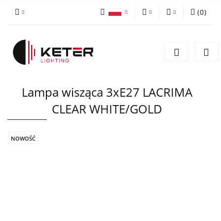
(
0
)
PLN
Zaloguj się
Polski
Zarejestruj się
EUR
English
Dodaj zgłoszenie
Lampa wisząca 3xE27 LACRIMA
CLEAR WHITE/GOLD
NOWOŚĆ