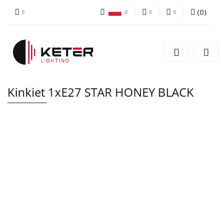
(
0
)
PLN
Zaloguj się
Polski
Zarejestruj się
EUR
English
Dodaj zgłoszenie
Kinkiet 1xE27 STAR HONEY BLACK