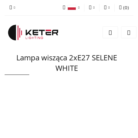
(
0
)
PLN
Zaloguj się
Polski
Zarejestruj się
EUR
English
Dodaj zgłoszenie
Lampa wisząca 2xE27 SELENE
WHITE