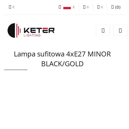
(
0
)
PLN
Zaloguj się
Polski
Zarejestruj się
EUR
English
Dodaj zgłoszenie
Lampa sufitowa 4xE27 MINOR
BLACK/GOLD