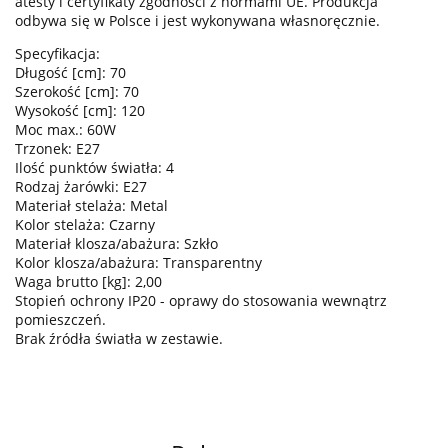
atesty i certyfikaty zgodności z normami UE. Produkcja
odbywa się w Polsce i jest wykonywana własnoręcznie.
Specyfikacja:
Długość [cm]: 70
Szerokość [cm]: 70
Wysokość [cm]: 120
Moc max.: 60W
Trzonek: E27
Ilość punktów światła: 4
Rodzaj żarówki: E27
Materiał stelaża: Metal
Kolor stelaża: Czarny
Materiał klosza/abażura: Szkło
Kolor klosza/abażura: Transparentny
Waga brutto [kg]: 2,00
Stopień ochrony IP20 - oprawy do stosowania wewnątrz
pomieszczeń.
Brak źródła światła w zestawie.