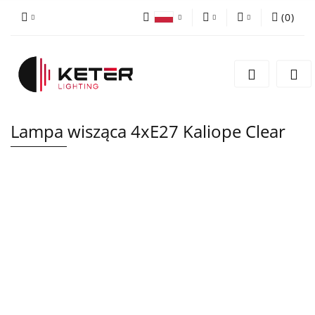
(
0
)
PLN
Zaloguj się
Polski
Zarejestruj się
EUR
English
Dodaj zgłoszenie
Lampa wisząca 4xE27 Kaliope Clear