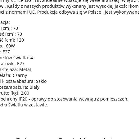
irmy KETER LIGHTING idealnie wpasuje się wiele aranżacji wnętr
wi. Każdy z naszych produktów wykonany jest wysokiej jakości komp
ci z normami UE. Produkcja odbywa się w Polsce i jest wykonywan
acja:
 [cm]: 70
ść [cm]: 70
ć [cm]: 120
x.: 60W
: E27
nktów światła: 4
żarówki: E27
 stelaża: Metal
elaża: Czarny
ł klosza/abażura: Szkło
losza/abażura: Biały
tto [kg]: 2,00
 ochrony IP20 - oprawy do stosowania wewnątrz pomieszczeń.
ódła światła w zestawie.