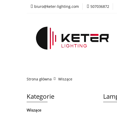
biuro@keter-lighting.com
507036872
Wiszące
Sufi
Żyrandole
PR
Wiszące
Sufitowe
Kinkiety
La
Strona główna
Wiszące
Kategorie
Lamp
Wiszące