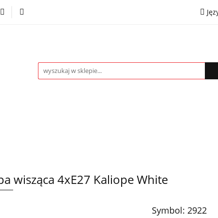
Jęz
towe
Kinkiety
Lampki nocne
Spoty
Plaf
P
OMOCJE %
Kontakt
Współpraca
Eng
mpki nocne
Spoty
Plafony
Żyrandole
PRO
a wisząca 4xE27 Kaliope White
Symbol:
2922