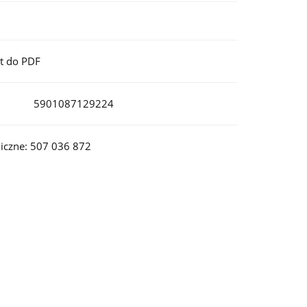
t do PDF
5901087129224
iczne: 507 036 872