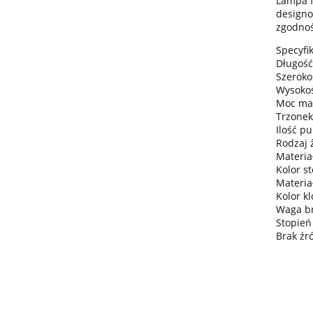
Lampa f
designo
zgodnoś
Specyfik
Długość
Szeroko
Wysokoś
Moc ma
Trzonek
Ilość pu
Rodzaj 
Materiał
Kolor st
Materia
Kolor k
Waga bru
Stopień
Brak źr