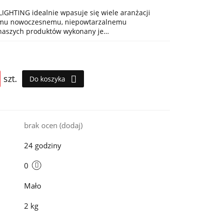
IGHTING idealnie wpasuje się wiele aranżacji
jemu nowoczesnemu, niepowtarzalnemu
 naszych produktów wykonany je…
szt.
Do koszyka
i
brak ocen
(dodaj)
24 godziny
0
Mało
2 kg