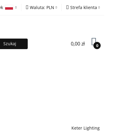
yk
Waluta:
PLN
Strefa klienta
ony
PLN
Zaloguj się
olski
EUR
Zarejestruj się
lish
Dodaj zgłoszenie
0,00 zł
0
MOCJE %
Kontakt
Współpraca
Keter Lighting