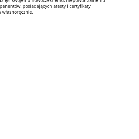
z dzięki swojemu nowoczesnemu, niepowtarzalnemu
enentów, posiadających atesty i certyfikaty
a własnoręcznie.