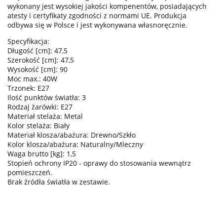
wykonany jest wysokiej jakości kompenentów, posiadających
atesty i certyfikaty zgodności z normami UE. Produkcja
odbywa się w Polsce i jest wykonywana własnoręcznie.
Specyfikacja:
Długość [cm]: 47,5
Szerokość [cm]: 47,5
Wysokość [cm]: 90
Moc max.: 40W
Trzonek: E27
Ilość punktów światła: 3
Rodzaj żarówki: E27
Materiał stelaża: Metal
Kolor stelaża: Biały
Materiał klosza/abażura: Drewno/Szkło
Kolor klosza/abażura: Naturalny/Mleczny
Waga brutto [kg]: 1,5
Stopień ochrony IP20 - oprawy do stosowania wewnątrz
pomieszczeń.
Brak źródła światła w zestawie.