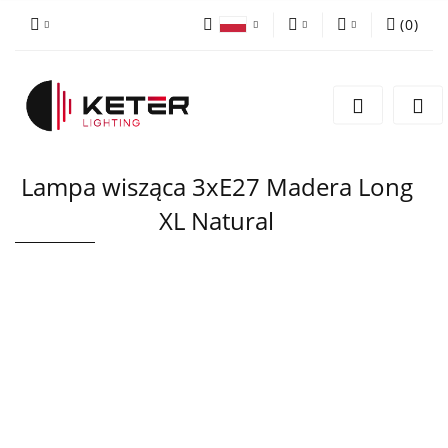
(
0
)
PLN
Zaloguj się
Polski
Zarejestruj się
EUR
English
Dodaj zgłoszenie
Lampa wisząca 3xE27 Madera Long
XL Natural