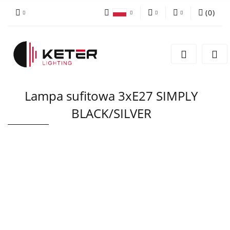
(
0
)
PLN
Zaloguj się
Polski
Zarejestruj się
EUR
English
Dodaj zgłoszenie
Lampa sufitowa 3xE27 SIMPLY
BLACK/SILVER