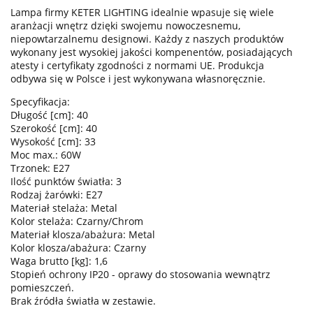
Lampa firmy KETER LIGHTING idealnie wpasuje się wiele
aranżacji wnętrz dzięki swojemu nowoczesnemu,
niepowtarzalnemu designowi. Każdy z naszych produktów
wykonany jest wysokiej jakości kompenentów, posiadających
atesty i certyfikaty zgodności z normami UE. Produkcja
odbywa się w Polsce i jest wykonywana własnoręcznie.
Specyfikacja:
Długość [cm]: 40
Szerokość [cm]: 40
Wysokość [cm]: 33
Moc max.: 60W
Trzonek: E27
Ilość punktów światła: 3
Rodzaj żarówki: E27
Materiał stelaża: Metal
Kolor stelaża: Czarny/Chrom
Materiał klosza/abażura: Metal
Kolor klosza/abażura: Czarny
Waga brutto [kg]: 1,6
Stopień ochrony IP20 - oprawy do stosowania wewnątrz
pomieszczeń.
Brak źródła światła w zestawie.