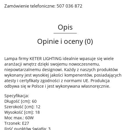
Zamówienie telefoniczne: 507 036 872
Opis
Opinie i oceny (0)
Lampa firmy KETER LIGHTING idealnie wpasuje się wiele
aranżacji wnętrz dzięki swojemu nowoczesnemu,
niepowtarzalnemu designowi. Każdy z naszych produktów
wykonany jest wysokiej jakości kompenentów, posiadających
atesty i certyfikaty zgodności z normami UE. Produkcja
odbywa się w Polsce i jest wykonywana własnoręcznie.
Specyfikacja:
Długość [cm]: 60
Szerokość [cm]: 12
Wysokość [cm]: 18
Moc max.: 60W
Trzonek: E27
Ilość punktów światła: 3