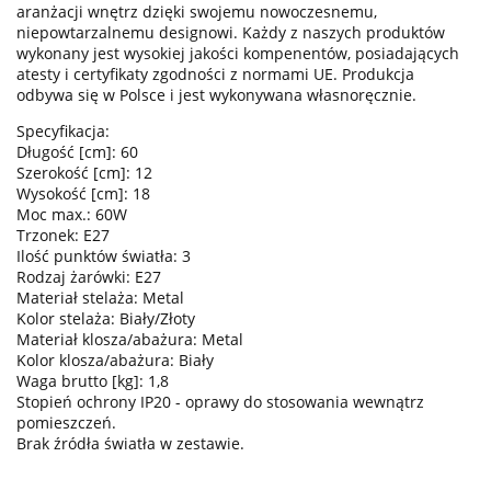
aranżacji wnętrz dzięki swojemu nowoczesnemu,
niepowtarzalnemu designowi. Każdy z naszych produktów
wykonany jest wysokiej jakości kompenentów, posiadających
atesty i certyfikaty zgodności z normami UE. Produkcja
odbywa się w Polsce i jest wykonywana własnoręcznie.
Specyfikacja:
Długość [cm]: 60
Szerokość [cm]: 12
Wysokość [cm]: 18
Moc max.: 60W
Trzonek: E27
Ilość punktów światła: 3
Rodzaj żarówki: E27
Materiał stelaża: Metal
Kolor stelaża: Biały/Złoty
Materiał klosza/abażura: Metal
Kolor klosza/abażura: Biały
Waga brutto [kg]: 1,8
Stopień ochrony IP20 - oprawy do stosowania wewnątrz
pomieszczeń.
Brak źródła światła w zestawie.