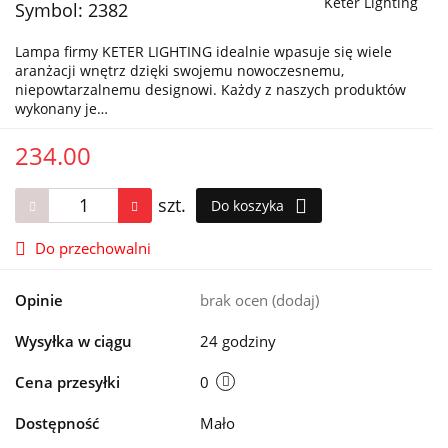
Keter Lighting
Symbol:
2382
Lampa firmy KETER LIGHTING idealnie wpasuje się wiele
aranżacji wnętrz dzięki swojemu nowoczesnemu,
niepowtarzalnemu designowi. Każdy z naszych produktów
wykonany je…
234.00
szt.
Do koszyka
Do przechowalni
Opinie
brak ocen
(dodaj)
Wysyłka w ciągu
24 godziny
Cena przesyłki
0
Dostępność
Mało