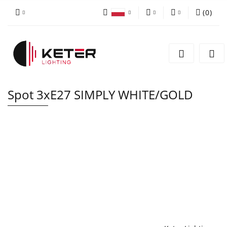
(
0
)
PLN
Zaloguj się
Polski
Zarejestruj się
EUR
English
Dodaj zgłoszenie
Spot 3xE27 SIMPLY WHITE/GOLD