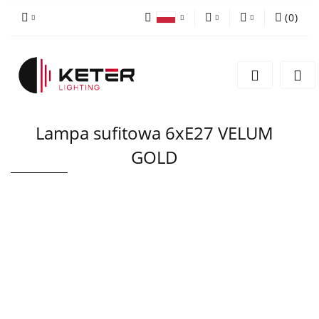
(
0
)
PLN
Zaloguj się
Polski
Zarejestruj się
EUR
English
Dodaj zgłoszenie
Lampa sufitowa 6xE27 VELUM
GOLD