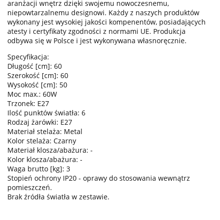
aranżacji wnętrz dzięki swojemu nowoczesnemu,
niepowtarzalnemu designowi. Każdy z naszych produktów
wykonany jest wysokiej jakości kompenentów, posiadających
atesty i certyfikaty zgodności z normami UE. Produkcja
odbywa się w Polsce i jest wykonywana własnoręcznie.
Specyfikacja:
Długość [cm]: 60
Szerokość [cm]: 60
Wysokość [cm]: 50
Moc max.: 60W
Trzonek: E27
Ilość punktów światła: 6
Rodzaj żarówki: E27
Materiał stelaża: Metal
Kolor stelaża: Czarny
Materiał klosza/abażura: -
Kolor klosza/abażura: -
Waga brutto [kg]: 3
Stopień ochrony IP20 - oprawy do stosowania wewnątrz
pomieszczeń.
Brak źródła światła w zestawie.