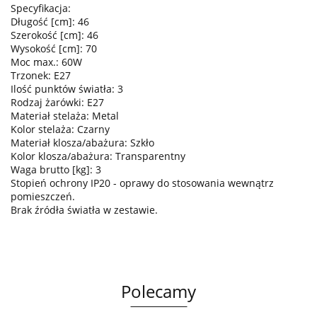
Specyfikacja:
Długość [cm]: 46
Szerokość [cm]: 46
Wysokość [cm]: 70
Moc max.: 60W
Trzonek: E27
Ilość punktów światła: 3
Rodzaj żarówki: E27
Materiał stelaża: Metal
Kolor stelaża: Czarny
Materiał klosza/abażura: Szkło
Kolor klosza/abażura: Transparentny
Waga brutto [kg]: 3
Stopień ochrony IP20 - oprawy do stosowania wewnątrz
pomieszczeń.
Brak źródła światła w zestawie.
Polecamy