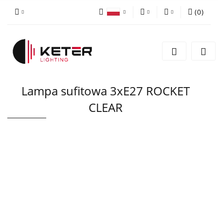
(
0
)
PLN
Zaloguj się
Polski
Zarejestruj się
EUR
English
Dodaj zgłoszenie
Lampa sufitowa 3xE27 ROCKET
CLEAR