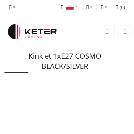
(
0
)
PLN
Zaloguj się
Polski
Zarejestruj się
EUR
English
Dodaj zgłoszenie
Kinkiet 1xE27 COSMO
BLACK/SILVER