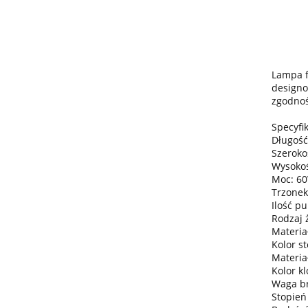
Lampa f
designo
zgodnoś
Specyfik
Długość
Szeroko
Wysokoś
Moc: 6
Trzonek
Ilość pu
Rodzaj 
Materiał
Kolor s
Materia
Kolor k
Waga bru
Stopień