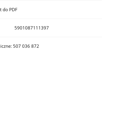
t do PDF
5901087111397
iczne: 507 036 872