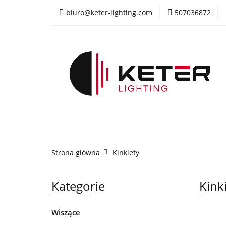
biuro@keter-lighting.com
507036872
Wiszące
Sufi
Żyrandole
PR
Wiszące
Sufitowe
Kinkiety
La
Strona główna
Kinkiety
Kategorie
Kink
Wiszące