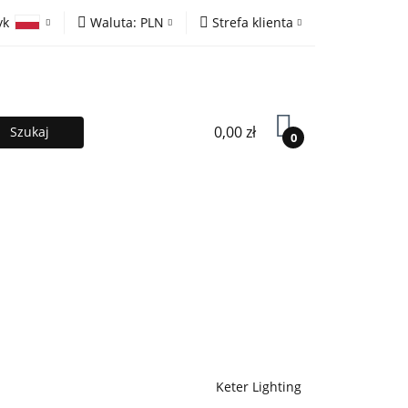
yk
Waluta:
PLN
Strefa klienta
ony
PLN
Zaloguj się
olski
EUR
Zarejestruj się
lish
Dodaj zgłoszenie
0,00 zł
0
MOCJE %
Kontakt
Współpraca
Keter Lighting