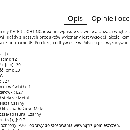
Opis
Opinie i oce
irmy KETER LIGHTING idealnie wpasuje się wiele aranżacji wnętr
wi. Każdy z naszych produktów wykonany jest wysokiej jakości komp
ci z normami UE. Produkcja odbywa się w Polsce i jest wykonywan
acja:
 [cm]: 12
ść [cm]: 20
ć [cm]: 23
0W
: E27
nktów światła: 1
żarówki: E27
 stelaża: Metal
telaża:Czarny
ł klosza/abażura: Metal
losza/abażura: Czarny
tto [kg]: 0,7
 ochrony IP20 - oprawy do stosowania wewnątrz pomieszczeń.