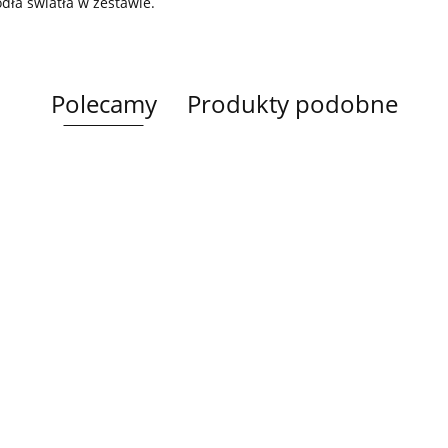
ódła światła w zestawie.
Polecamy
Produkty podobne
Lampa
Lampa
Lampa wi
wisząca 5xE27
Spot 3xE27
a
sufitowa 3xE14
1xE27 Ze
Lacrima Latte
YUNO WOOD
449.00
Luma
Brown/Bl
BLACK/NATURAL
358.00
336.00
ack
267.00
Black/Gold