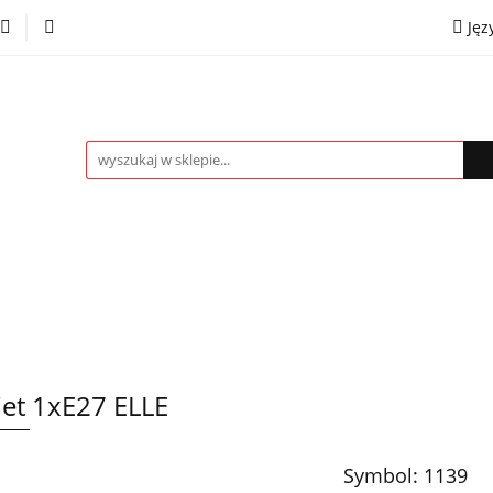
Jęz
towe
Kinkiety
Lampki nocne
Spoty
Plaf
P
OMOCJE %
Kontakt
Współpraca
Eng
mpki nocne
Spoty
Plafony
Żyrandole
PRO
iet 1xE27 ELLE
Symbol:
1139