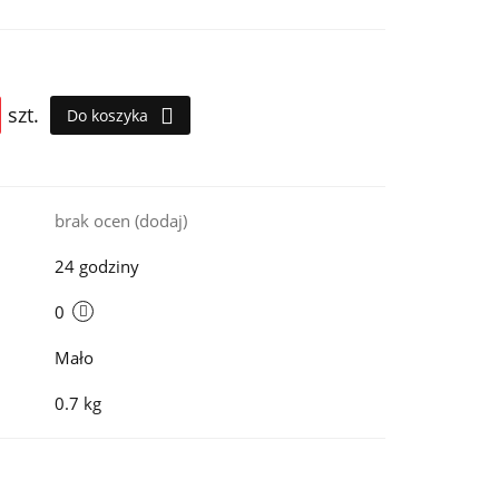
szt.
Do koszyka
i
brak ocen
(dodaj)
24 godziny
0
Mało
0.7 kg