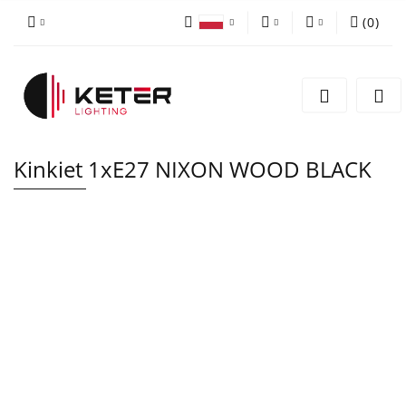
(
0
)
PLN
Zaloguj się
Polski
Zarejestruj się
EUR
English
Dodaj zgłoszenie
Kinkiet 1xE27 NIXON WOOD BLACK