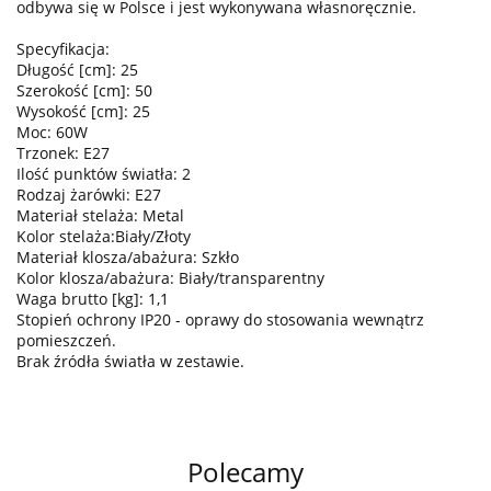
odbywa się w Polsce i jest wykonywana własnoręcznie.
Specyfikacja:
Długość [cm]: 25
Szerokość [cm]: 50
Wysokość [cm]: 25
Moc: 60W
Trzonek: E27
Ilość punktów światła: 2
Rodzaj żarówki: E27
Materiał stelaża: Metal
Kolor stelaża:Biały/Złoty
Materiał klosza/abażura: Szkło
Kolor klosza/abażura: Biały/transparentny
Waga brutto [kg]: 1,1
Stopień ochrony IP20 - oprawy do stosowania wewnątrz
pomieszczeń.
Brak źródła światła w zestawie.
Polecamy