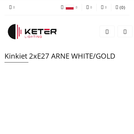
(
0
)
PLN
Zaloguj się
Polski
Zarejestruj się
EUR
English
Dodaj zgłoszenie
Kinkiet 2xE27 ARNE WHITE/GOLD