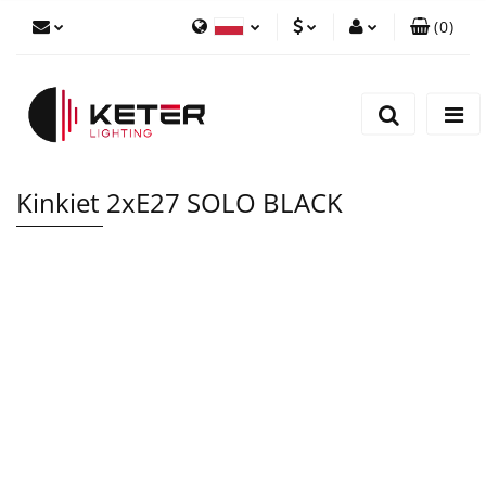
(
0
)
PLN
Zaloguj się
Polski
Zarejestruj się
EUR
English
Dodaj zgłoszenie
Kinkiet 2xE27 SOLO BLACK