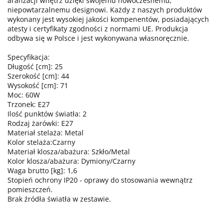
aranżacji wnętrz dzięki swojemu nowoczesnemu,
niepowtarzalnemu designowi. Każdy z naszych produktów
wykonany jest wysokiej jakości kompenentów, posiadających
atesty i certyfikaty zgodności z normami UE. Produkcja
odbywa się w Polsce i jest wykonywana własnoręcznie.
Specyfikacja:
Długość [cm]: 25
Szerokość [cm]: 44
Wysokość [cm]: 71
Moc: 60W
Trzonek: E27
Ilość punktów światła: 2
Rodzaj żarówki: E27
Materiał stelaża: Metal
Kolor stelaża:Czarny
Materiał klosza/abażura: Szkło/Metal
Kolor klosza/abażura: Dymiony/Czarny
Waga brutto [kg]: 1,6
Stopień ochrony IP20 - oprawy do stosowania wewnątrz
pomieszczeń.
Brak źródła światła w zestawie.