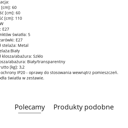
acja:
 [cm]: 60
ść [cm]: 60
ć [cm]: 110
0W
: E27
nktów światła: 5
żarówki: E27
 stelaża: Metal
elaża:Biały
ł klosza/abażura: Szkło
losza/abażura: Biały/transparentny
tto [kg]: 3,2
 ochrony IP20 - oprawy do stosowania wewnątrz pomieszczeń.
ódła światła w zestawie.
Polecamy
Produkty podobne