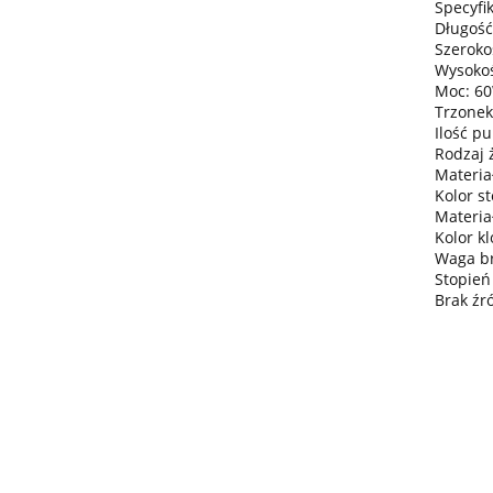
Specyfik
Długość
Szeroko
Wysokoś
Moc: 6
Trzonek
Ilość pu
Rodzaj 
Materiał
Kolor st
Materia
Kolor k
Waga bru
Stopień
Brak źr