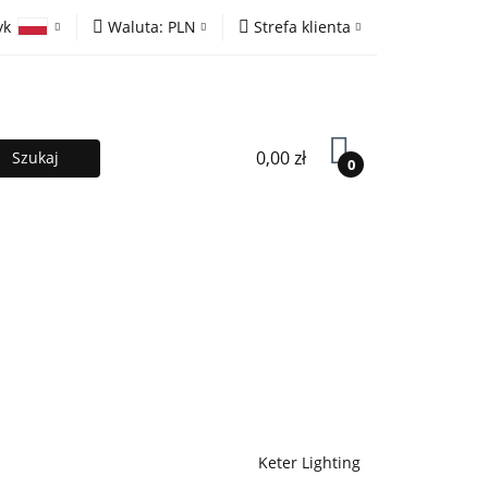
yk
Waluta:
PLN
Strefa klienta
ony
PLN
Zaloguj się
olski
EUR
Zarejestruj się
lish
Dodaj zgłoszenie
0,00 zł
0
MOCJE %
Kontakt
Współpraca
Keter Lighting