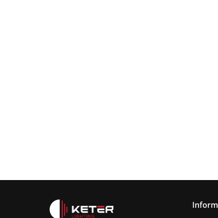
Lampa
wisząca
Lampa wisząc
3xE27
Lampa sufitowa
368.00
3xE27 Sora
Wine/Black
3xE27 CALLISTO
Latte/Khaki/Bl
BLACK/GOLD
376.00
387.45
Inform