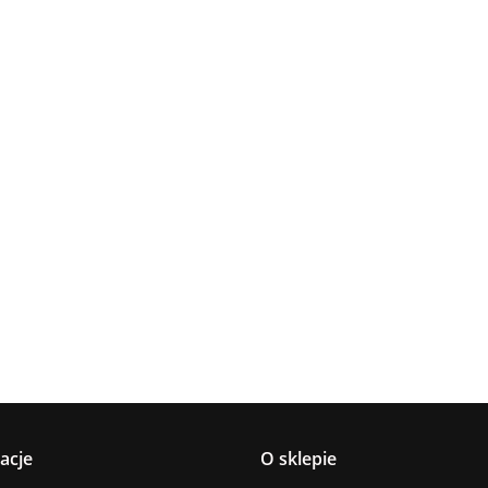
Lampa
Lampa
Lampa wi
wisząca 5xE27
Spot 3xE27
a
sufitowa 3xE14
1xE27 Ze
Lacrima Latte
YUNO WOOD
449.00
Luma
Brown/Bl
BLACK/NATURAL
358.00
336.00
ack
267.00
Black/Gold
acje
O sklepie