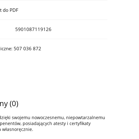
t do PDF
5901087119126
iczne: 507 036 872
ny (0)
z dzięki swojemu nowoczesnemu, niepowtarzalnemu
enentów, posiadających atesty i certyfikaty
a własnoręcznie.