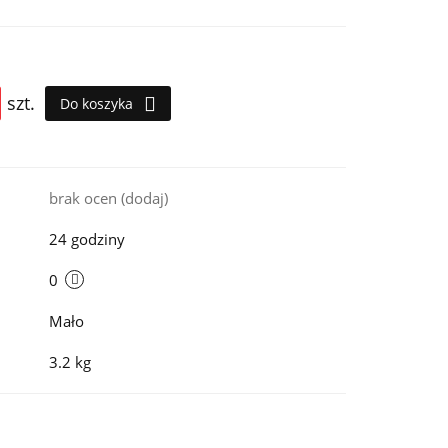
szt.
Do koszyka
i
brak ocen
(dodaj)
24 godziny
0
Mało
3.2 kg