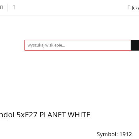
Jęz
towe
Kinkiety
Lampki nocne
Spoty
Plaf
P
OMOCJE %
Kontakt
Współpraca
Eng
mpki nocne
Spoty
Plafony
Żyrandole
PRO
ndol 5xE27 PLANET WHITE
Symbol:
1912