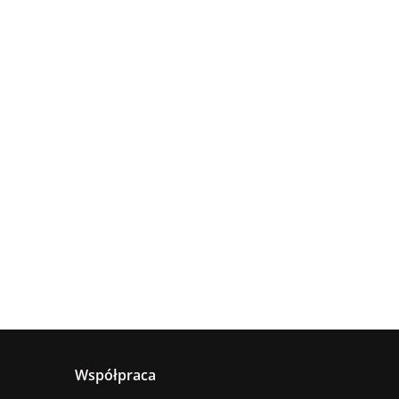
Lampa
Lampa
wisząca
Lampa
sufitowa
4xE27
sząca
wisząca 1xE27
660.00
5xE27 RING
Astoria
nya
Hanson Khaki
381.00
236.00
BLACK
ack
Współpraca