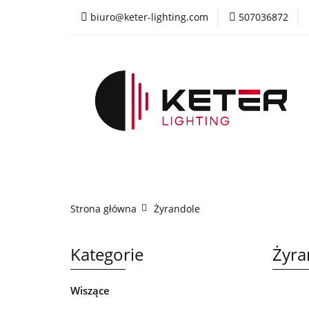
biuro@keter-lighting.com
507036872
Wiszące
Sufi
Żyrandole
PR
Wiszące
Sufitowe
Kinkiety
La
Strona główna
Żyrandole
Kategorie
Żyra
Wiszące