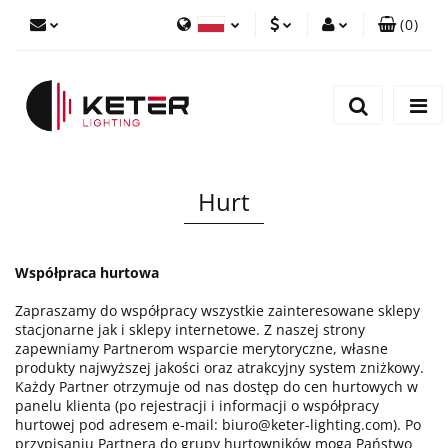
(
0
)
PLN
Zaloguj się
Polski
Zarejestruj się
EUR
English
Dodaj zgłoszenie
Hurt
Współpraca hurtowa
Zapraszamy do współpracy wszystkie zainteresowane sklepy
stacjonarne jak i sklepy internetowe. Z naszej strony
zapewniamy Partnerom wsparcie merytoryczne, własne
produkty najwyższej jakości oraz atrakcyjny system zniżkowy.
Każdy Partner otrzymuje od nas dostęp do cen hurtowych w
panelu klienta (po rejestracji i informacji o współpracy
hurtowej pod adresem e-mail: biuro@keter-lighting.com). Po
przypisaniu Partnera do grupy hurtowników mogą Państwo