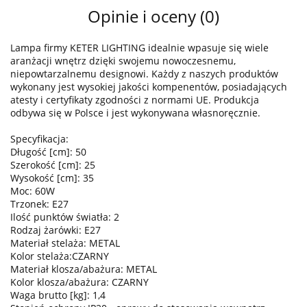
Opinie i oceny (0)
Lampa firmy KETER LIGHTING idealnie wpasuje się wiele
aranżacji wnętrz dzięki swojemu nowoczesnemu,
niepowtarzalnemu designowi. Każdy z naszych produktów
wykonany jest wysokiej jakości kompenentów, posiadających
atesty i certyfikaty zgodności z normami UE. Produkcja
odbywa się w Polsce i jest wykonywana własnoręcznie.
Specyfikacja:
Długość [cm]: 50
Szerokość [cm]: 25
Wysokość [cm]: 35
Moc: 60W
Trzonek: E27
Ilość punktów światła: 2
Rodzaj żarówki: E27
Materiał stelaża: METAL
Kolor stelaża:CZARNY
Materiał klosza/abażura: METAL
Kolor klosza/abażura: CZARNY
Waga brutto [kg]: 1,4