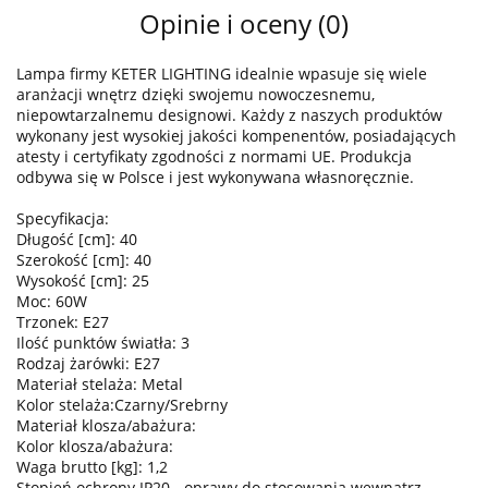
Opinie i oceny (0)
Lampa firmy KETER LIGHTING idealnie wpasuje się wiele
aranżacji wnętrz dzięki swojemu nowoczesnemu,
niepowtarzalnemu designowi. Każdy z naszych produktów
wykonany jest wysokiej jakości kompenentów, posiadających
atesty i certyfikaty zgodności z normami UE. Produkcja
odbywa się w Polsce i jest wykonywana własnoręcznie.
Specyfikacja:
Długość [cm]: 40
Szerokość [cm]: 40
Wysokość [cm]: 25
Moc: 60W
Trzonek: E27
Ilość punktów światła: 3
Rodzaj żarówki: E27
Materiał stelaża: Metal
Kolor stelaża:Czarny/Srebrny
Materiał klosza/abażura:
Kolor klosza/abażura:
Waga brutto [kg]: 1,2
Stopień ochrony IP20 - oprawy do stosowania wewnątrz