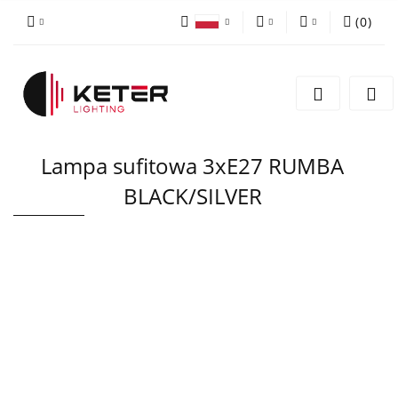
(
0
)
PLN
Zaloguj się
Polski
Zarejestruj się
EUR
English
Dodaj zgłoszenie
Lampa sufitowa 3xE27 RUMBA
BLACK/SILVER