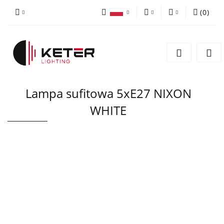
(
0
)
PLN
Zaloguj się
Polski
Zarejestruj się
EUR
English
Dodaj zgłoszenie
Lampa sufitowa 5xE27 NIXON
WHITE