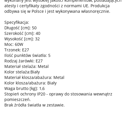
wykonany jest wysokiej jakości kompenentów, posiadających
atesty i certyfikaty zgodności z normami UE. Produkcja
odbywa się w Polsce i jest wykonywana własnoręcznie.
Specyfikacja:
Długość [cm]: 50
Szerokość [cm]: 40
Wysokość [cm]: 32
Moc: 60W
Trzonek: E27
Ilość punktów światła: 5
Rodzaj żarówki: E27
Materiał stelaża: Metal
Kolor stelaża:Biały
Materiał klosza/abażura: Metal
Kolor klosza/abażura: Biały
Waga brutto [kg]: 1,6
Stopień ochrony IP20 - oprawy do stosowania wewnątrz
pomieszczeń.
Brak źródła światła w zestawie.